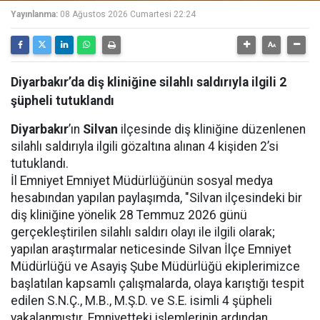
Yayınlanma:
08 Ağustos 2026 Cumartesi 22:24
Diyarbakır’da diş kliniğine silahlı saldırıyla ilgili 2
şüpheli tutuklandı
Diyarbakır
’ın
Silvan
ilçesinde diş kliniğine düzenlenen
silahlı saldırıyla ilgili gözaltına alınan 4 kişiden 2’si
tutuklandı.
İl Emniyet Emniyet Müdürlüğünün sosyal medya
hesabından yapılan paylaşımda, "Silvan ilçesindeki bir
diş kliniğine yönelik 28 Temmuz 2026 günü
gerçekleştirilen silahlı saldırı olayı ile ilgili olarak;
yapılan araştırmalar neticesinde Silvan İlçe Emniyet
Müdürlüğü ve Asayiş Şube Müdürlüğü ekiplerimizce
başlatılan kapsamlı çalışmalarda, olaya karıştığı tespit
edilen S.N.Ç., M.B., M.Ş.D. ve S.E. isimli 4 şüpheli
yakalanmıştır. Emniyetteki işlemlerinin ardından