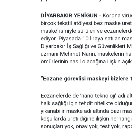
DİYARBAKIR YENİGÜN
- Korona virü
birçok tekstil atölyesi bez maske üre
maske’ ismiyle sürülen ve eczanelerde 
ediyor. Piyasada 10 liraya satılan mask
Diyarbakır İş Sağlığı ve Güvenlikleri
uzmanı Mehmet Narin, maskelerin hang
ömürlerinin nasıl olacağına ilişkin aç
“Eczane görevlisi maskeyi bizlere 1
Eczanelerde de ‘nano teknoloji’ adı al
halk sağlığı için tehdit nitelikte old
yıkanabilir maske adı altında bazı ma
koşullarda üretildiğine ilişkin herhan
sonuçları yok, onay yok, test yok, ra