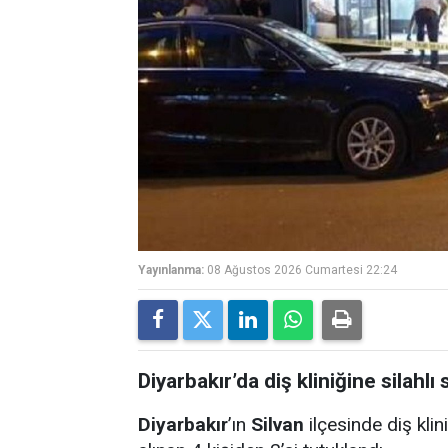
Yayınlanma:
08 Ağustos 2026 Cumartesi 22:24
Diyarbakır’da diş kliniğine silahlı s
Diyarbakır
’ın
Silvan
ilçesinde diş klini