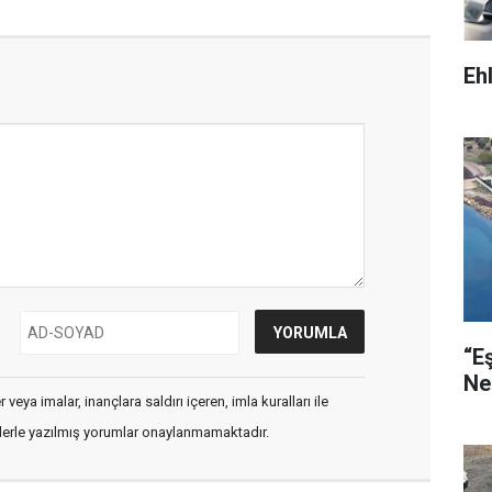
Eh
“E
Ne
veya imalar, inançlara saldırı içeren, imla kuralları ile
flerle yazılmış yorumlar onaylanmamaktadır.