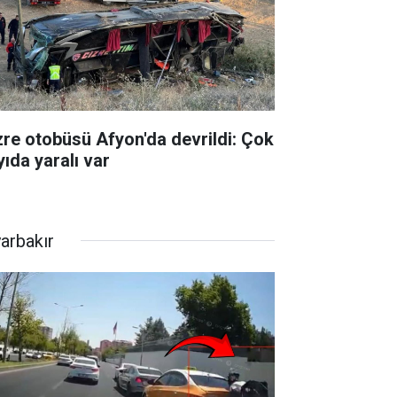
zre otobüsü Afyon'da devrildi: Çok
yıda yaralı var
yarbakır