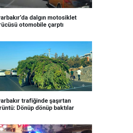
yarbakır’da dalgın motosiklet
rücüsü otomobile çarptı
yarbakır trafiğinde şaşırtan
rüntü: Dönüp dönüp baktılar