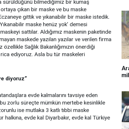
ya sürüldüğünü bilmediğimiz bir kumaş
 ortaya çıkan bir maske ve bu maske
czaneye gittik ve yıkanabilir bir maske istedik.
‘Yıkanabilir maske henüz yok’ demesi
 maskeyi sattılar. Aldığımız maskenin paketinde
mayan maskede yazılan yazılar ve verilen firma
z özellikle Sağlık Bakanlığımızın önerdiği
 rica ediyoruz. Asla bu tür maskeleri
Ara
mil
ye diyoruz”
vatandaşlara evde kalmalarını tavsiye eden
e bu zorlu süreçte mümkün mertebe kesinlikle
zorunlu ise mutlaka 3 katlı tıbbi maske
ır halkına, evde kal Diyarbakır, evde kal Türkiye