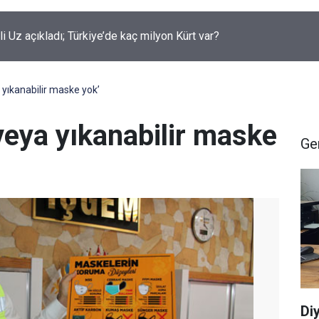
rüklenen çocuklar için yeni düzenleme neleri kapsiyor?
 yıkanabilir maske yok’
veya yıkanabilir maske
Ge
Di