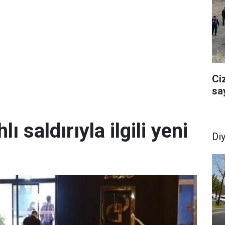
Ci
sa
lı saldırıyla ilgili yeni
Di