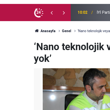
e kaç milyon Kürt var?
24
09:54
Suça sü
Anasayfa
Genel
‘Nano teknolojik veya
‘Nano teknolojik 
yok’