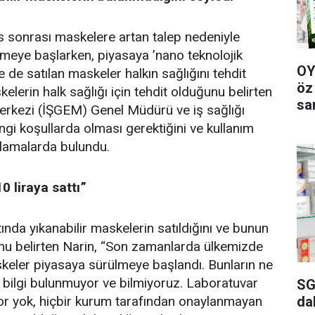
s sonrası maskelere artan talep nedeniyle
tmeye başlarken, piyasaya ’nano teknolojik
OY
de satılan maskeler halkın sağlığını tehdit
öz
elerin halk sağlığı için tehdit olduğunu belirten
sa
 Merkezi (İŞGEM) Genel Müdürü ve iş sağlığı
i koşullarda olması gerektiğini ve kullanım
ıklamalarda bulundu.
0 liraya sattı”
tında yıkanabilir maskelerin satıldığını ve bunun
uğunu belirten Narin, “Son zamanlarda ülkemizde
skeler piyasaya sürülmeye başlandı. Bunların ne
gi bilgi bulunmuyor ve bilmiyoruz. Laboratuvar
SG
da
por yok, hiçbir kurum tarafından onaylanmayan