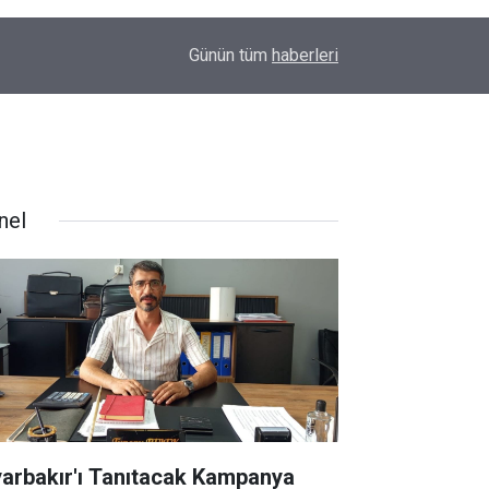
09:48
Amedspor’dan süper lig öncesi önemli hamle: Sp
Günün tüm
haberleri
nel
yarbakır'ı Tanıtacak Kampanya