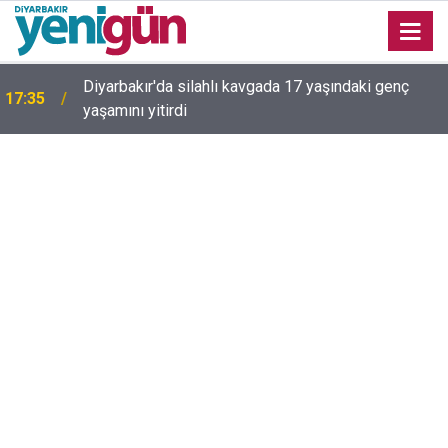
Diyarbakır'da silahlı kavgada 17 yaşındaki genç
17:35
yaşamını yitirdi
16:54
Bahceli'den Öcalan ve Demirtaş açıklaması