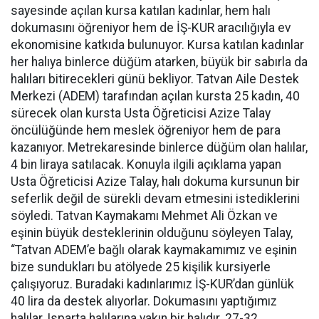
sayesinde açılan kursa katılan kadınlar, hem halı
dokumasını öğreniyor hem de İŞ-KUR aracılığıyla ev
ekonomisine katkıda bulunuyor. Kursa katılan kadınlar
her halıya binlerce düğüm atarken, büyük bir sabırla da
halıları bitirecekleri günü bekliyor. Tatvan Aile Destek
Merkezi (ADEM) tarafından açılan kursta 25 kadın, 40
sürecek olan kursta Usta Öğreticisi Azize Talay
öncülüğünde hem meslek öğreniyor hem de para
kazanıyor. Metrekaresinde binlerce düğüm olan halılar,
4 bin liraya satılacak. Konuyla ilgili açıklama yapan
Usta Öğreticisi Azize Talay, halı dokuma kursunun bir
seferlik değil de sürekli devam etmesini istediklerini
söyledi. Tatvan Kaymakamı Mehmet Ali Özkan ve
eşinin büyük desteklerinin olduğunu söyleyen Talay,
“Tatvan ADEM’e bağlı olarak kaymakamımız ve eşinin
bize sundukları bu atölyede 25 kişilik kursiyerle
çalışıyoruz. Buradaki kadınlarımız İŞ-KUR’dan günlük
40 lira da destek alıyorlar. Dokumasını yaptığımız
halılar, Isparta halılarına yakın bir halıdır. 27-32