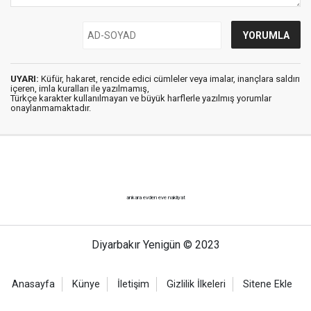
UYARI:
Küfür, hakaret, rencide edici cümleler veya imalar, inançlara saldırı
içeren, imla kuralları ile yazılmamış,
Türkçe karakter kullanılmayan ve büyük harflerle yazılmış yorumlar
onaylanmamaktadır.
ankara evden eve nakliyat
Diyarbakır Yenigün © 2023
Anasayfa
Künye
İletişim
Gizlilik İlkeleri
Sitene Ekle