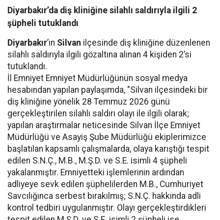
Diyarbakır’da diş kliniğine silahlı saldırıyla ilgili 2
şüpheli tutuklandı
Diyarbakır
’ın
Silvan
ilçesinde diş kliniğine düzenlenen
silahlı saldırıyla ilgili gözaltına alınan 4 kişiden 2’si
tutuklandı.
İl Emniyet Emniyet Müdürlüğünün sosyal medya
hesabından yapılan paylaşımda, "Silvan ilçesindeki bir
diş kliniğine yönelik 28 Temmuz 2026 günü
gerçekleştirilen silahlı saldırı olayı ile ilgili olarak;
yapılan araştırmalar neticesinde Silvan İlçe Emniyet
Müdürlüğü ve Asayiş Şube Müdürlüğü ekiplerimizce
başlatılan kapsamlı çalışmalarda, olaya karıştığı tespit
edilen S.N.Ç., M.B., M.Ş.D. ve S.E. isimli 4 şüpheli
yakalanmıştır. Emniyetteki işlemlerinin ardından
adliyeye sevk edilen şüphelilerden M.B., Cumhuriyet
Savcılığınca serbest bırakılmış; S.N.Ç. hakkında adli
kontrol tedbiri uygulanmıştır. Olayı gerçekleştirdikleri
tespit edilen M.Ş.D. ve S.E. isimli 2 şüpheli ise