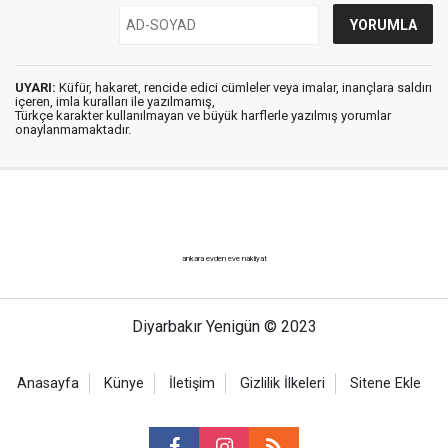
UYARI:
Küfür, hakaret, rencide edici cümleler veya imalar, inançlara saldırı
içeren, imla kuralları ile yazılmamış,
Türkçe karakter kullanılmayan ve büyük harflerle yazılmış yorumlar
onaylanmamaktadır.
ankara evden eve nakliyat
Diyarbakır Yenigün © 2023
Anasayfa
Künye
İletişim
Gizlilik İlkeleri
Sitene Ekle