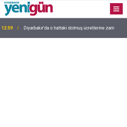
12:59
Diyarbakır’da o hattaki dolmuş ücretlerine zam
Diyarbakır'da yıllardır kimliği bilinmeyen mezar
11:58
yeniden gündemde