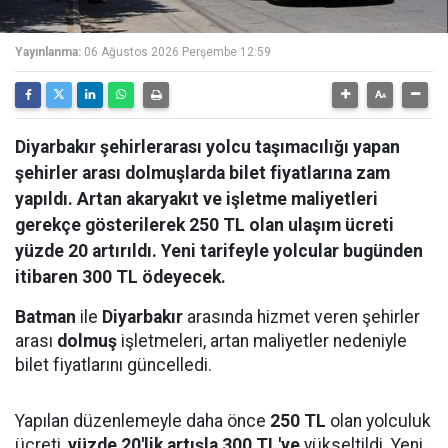
Yayınlanma:
06 Ağustos 2026 Perşembe 12:59
Diyarbakır şehirlerarası yolcu taşımacılığı yapan
şehirler arası dolmuşlarda bilet fiyatlarına zam
yapıldı. Artan akaryakıt ve işletme maliyetleri
gerekçe gösterilerek 250 TL olan ulaşım ücreti
yüzde 20 artırıldı. Yeni tarifeyle yolcular bugünden
itibaren 300 TL ödeyecek.
Batman
ile
Diyarbakır
arasında hizmet veren şehirler
arası
dolmuş
işletmeleri, artan maliyetler nedeniyle
bilet fiyatlarını güncelledi.
Yapılan düzenlemeyle daha önce
250 TL
olan yolculuk
ücreti,
yüzde 20'lik artışla 300 TL'ye
yükseltildi. Yeni