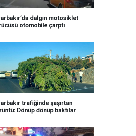
yarbakır’da dalgın motosiklet
rücüsü otomobile çarptı
yarbakır trafiğinde şaşırtan
rüntü: Dönüp dönüp baktılar