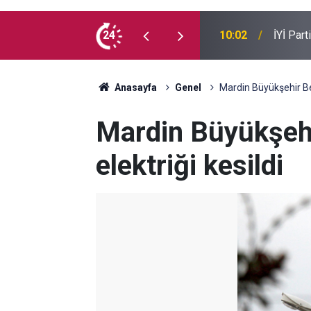
e kaç milyon Kürt var?
24
09:54
Suça sü
Anasayfa
Genel
Mardin Büyükşehir Bele
Mardin Büyükşehi
elektriği kesildi