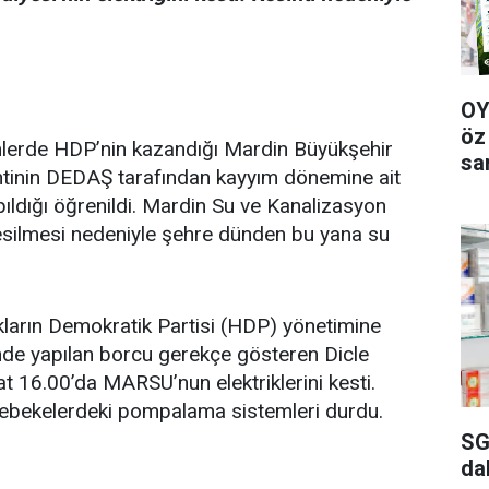
OY
öz
lerde HDP’nin kazandığı Mardin Büyükşehir
sa
esintinin DEDAŞ tarafından kayyım dönemine ait
ldığı öğrenildi. Mardin Su ve Kanalizasyon
kesilmesi nedeniyle şehre dünden bu yana su
kların Demokratik Partisi (HDP) yönetimine
de yapılan borcu gerekçe gösteren Dicle
t 16.00’da MARSU’nun elektriklerini kesti.
şebekelerdeki pompalama sistemleri durdu.
SG
da