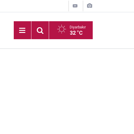
Diyarbakır
32 °C