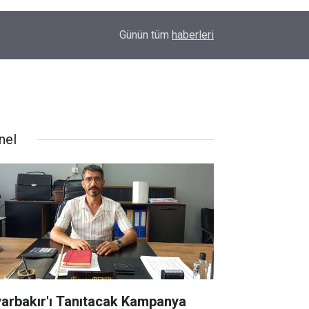
09:48
Amedspor’dan süper lig öncesi önemli hamle: Sp
Günün tüm
haberleri
nel
yarbakır'ı Tanıtacak Kampanya