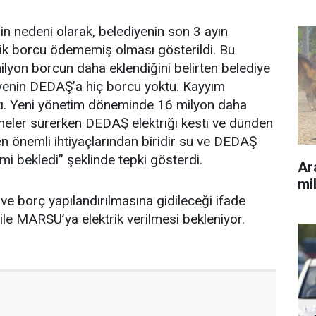
in nedeni olarak, belediyenin son 3 ayın
’lik borcu ödememiş olması gösterildi. Bu
yon borcun daha eklendiğini belirten belediye
diyenin DEDAŞ’a hiç borcu yoktu. Kayyım
ktı. Yeni yönetim döneminde 16 milyon daha
eler sürerken DEDAŞ elektriği kesti ve dünden
en önemli ihtiyaçlarından biridir su ve DEDAŞ
imi bekledi” şeklinde tepki gösterdi.
Ara
mil
e borç yapılandırılmasına gidileceği ifade
le MARSU’ya elektrik verilmesi bekleniyor.