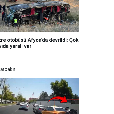
zre otobüsü Afyon'da devrildi: Çok
yıda yaralı var
yarbakır