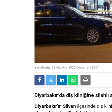
Yayınlanma:
08 Ağustos 2026 Cumartesi 22:24
Diyarbakır’da diş kliniğine silahlı s
Diyarbakır
’ın
Silvan
ilçesinde diş klini