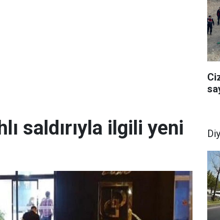
Ci
sa
lı saldırıyla ilgili yeni
Di