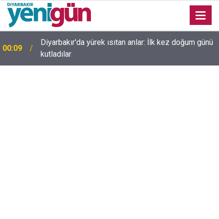
Diyarbakır'da yürek ısıtan anlar: İlk kez doğum günü
00:09
kutladılar
23:36
Diyarbakır'da düğün salonunda kavga: Yaralılar var