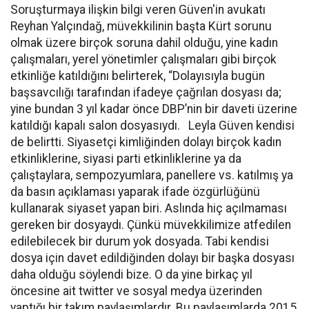
Soruşturmaya ilişkin bilgi veren Güven'in avukatı
Reyhan Yalçındağ, müvekkilinin başta Kürt sorunu
olmak üzere birçok soruna dahil olduğu, yine kadın
çalışmaları, yerel yönetimler çalışmaları gibi birçok
etkinliğe katıldığını belirterek, “Dolayısıyla bugün
başsavcılığı tarafından ifadeye çağrılan dosyası da;
yine bundan 3 yıl kadar önce DBP’nin bir daveti üzerine
katıldığı kapalı salon dosyasıydı. Leyla Güven kendisi
de belirtti. Siyasetçi kimliğinden dolayı birçok kadın
etkinliklerine, siyasi parti etkinliklerine ya da
çalıştaylara, sempozyumlara, panellere vs. katılmış ya
da basın açıklaması yaparak ifade özgürlüğünü
kullanarak siyaset yapan biri. Aslında hiç açılmaması
gereken bir dosyaydı. Çünkü müvekkilimize atfedilen
edilebilecek bir durum yok dosyada. Tabi kendisi
dosya için davet edildiğinden dolayı bir başka dosyası
daha olduğu söylendi bize. O da yine birkaç yıl
öncesine ait twitter ve sosyal medya üzerinden
yaptığı bir takım paylaşımlardır. Bu paylaşımlarda 2015