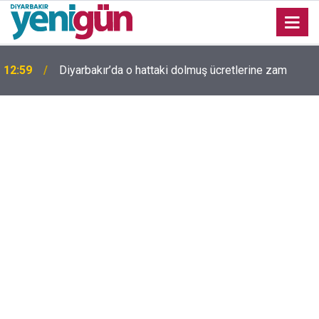
Diyarbakır'da yıllardır kimliği bilinmeyen mezar
11:58
yeniden gündemde