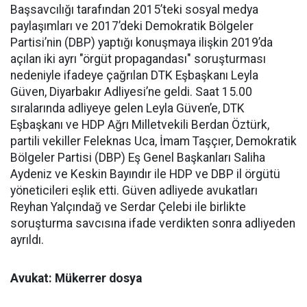
Başsavcılığı tarafından 2015’teki sosyal medya
paylaşımları ve 2017’deki Demokratik Bölgeler
Partisi’nin (DBP) yaptığı konuşmaya ilişkin 2019’da
açılan iki ayrı "örgüt propagandası" soruşturması
nedeniyle ifadeye çağrılan DTK Eşbaşkanı Leyla
Güven, Diyarbakır Adliyesi’ne geldi. Saat 15.00
sıralarında adliyeye gelen Leyla Güven’e, DTK
Eşbaşkanı ve HDP Ağrı Milletvekili Berdan Öztürk,
partili vekiller Feleknas Uca, İmam Taşçıer, Demokratik
Bölgeler Partisi (DBP) Eş Genel Başkanları Saliha
Aydeniz ve Keskin Bayındır ile HDP ve DBP il örgütü
yöneticileri eşlik etti. Güven adliyede avukatları
Reyhan Yalçındağ ve Serdar Çelebi ile birlikte
soruşturma savcısına ifade verdikten sonra adliyeden
ayrıldı.
Avukat: Mükerrer dosya