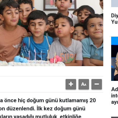
Di
Yu
Ad
int
daha önce hiç doğum günü kutlamamış 20
ay
yon düzenlendi. İlk kez doğum günü
arın yaşadığı mutluluk, etkinliğe