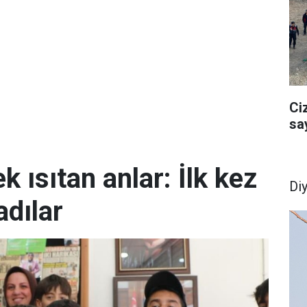
Ci
sa
k ısıtan anlar: İlk kez
Di
dılar