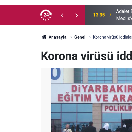
Adalet Ba
usufçuk avı objektiflere yansıdı
24
13:35
Meclis'
Anasayfa
Genel
Korona virüsü iddiala
Korona virüsü idd