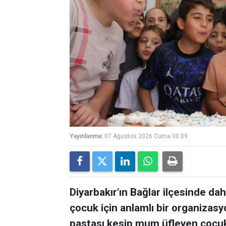
Yayınlanma:
07 Ağustos 2026 Cuma 00:09
Diyarbakır'ın Bağlar ilçesinde 
çocuk için anlamlı bir organizas
pastası kesip mum üfleyen çocukl