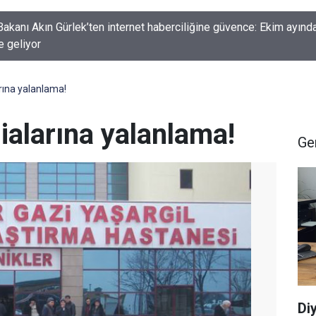
kanı Akın Gürlek’ten internet haberciliğine güvence: Ekim ayında
e geliyor
rına yalanlama!
ialarına yalanlama!
Ge
Di