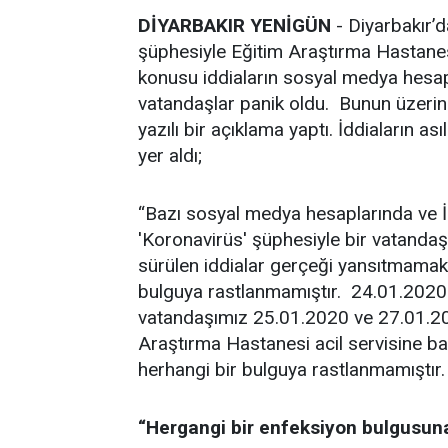
DİYARBAKIR YENİGÜN
- Diyarbakır’d
şüphesiyle Eğitim Araştırma Hastanesi
konusu iddiaların sosyal medya hesap
vatandaşlar panik oldu. Bunun üzerine
yazılı bir açıklama yaptı. İddiaların a
yer aldı;
“Bazı sosyal medya hesaplarında ve İn
'Koronavirüs' şüphesiyle bir vatandaşı
sürülen iddialar gerçeği yansıtmamakta
bulguya rastlanmamıştır. 24.01.2020 t
vatandaşımız 25.01.2020 ve 27.01.202
Araştırma Hastanesi acil servisine b
herhangi bir bulguya rastlanmamıştır.
“Hergangi bir enfeksiyon bulgusun