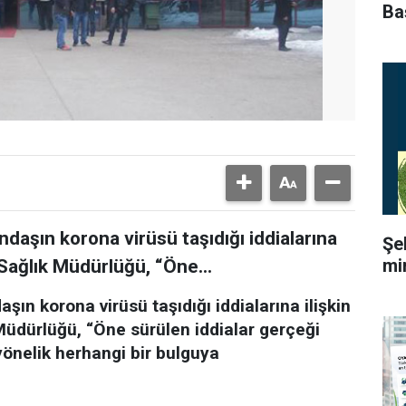
Ba
ndaşın korona virüsü taşıdığı iddialarına
Şe
mi
l Sağlık Müdürlüğü, “Öne...
aşın korona virüsü taşıdığı iddialarına ilişkin
 Müdürlüğü, “Öne sürülen iddialar gerçeği
yönelik herhangi bir bulguya