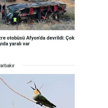
zre otobüsü Afyon'da devrildi: Çok
yıda yaralı var
yarbakır