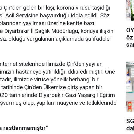
a Çin’den gelen bir kişi, korona virüsü taşıdığı
 Acil Servisine başvurduğu iddia edildi. Söz
larından yayılması üzerine kentte bazı
OY
 Diyarbakır İl Sağlık Müdürlüğü, konuya ilişkin
öz
sılsız olduğu vurgulanan açıklamada şu ifadeler
sa
ternet sitelerinde İlimizde Çin'den yayılan
mızın hastaneye yatırıldığı iddia edilmiştir. Öne
dır, ilimizde virüse yönelik herhangi bir
arihinde Çin’den Ülkemize giriş yapan bir
0 tarihlerinde Diyarbakır Gazi Yaşargil Eğitim
aşvurmuş olup, yapılan muayene ve tetkiklerinde
SG
a rastlanmamıştır”
da