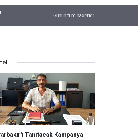
00:09
Diyarbakır'da yürek ısıtan anlar: İlk kez doğum g
Günün tüm
haberleri
nel
yarbakır'ı Tanıtacak Kampanya