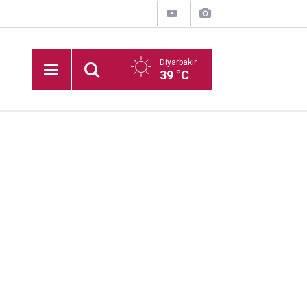
Diyarbakır
39 °C