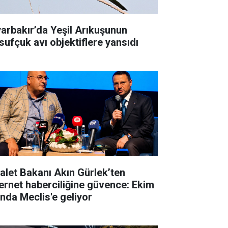
yarbakır’da Yeşil Arıkuşunun
sufçuk avı objektiflere yansıdı
alet Bakanı Akın Gürlek’ten
ernet haberciliğine güvence: Ekim
ında Meclis'e geliyor