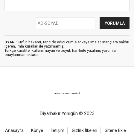
UYARI:
Küfür, hakaret, rencide edici cümleler veya imalar, inançlara saldırı
içeren, imla kuralları ile yazılmamış,
Türkçe karakter kullanılmayan ve büyük harflerle yazılmış yorumlar
onaylanmamaktadır.
ankara evden eve nakliyat
Diyarbakır Yenigün © 2023
Anasayfa
Künye
İletişim
Gizlilik İlkeleri
Sitene Ekle