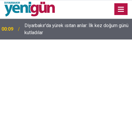
Diyarbakır'da yürek ısıtan anlar: İlk kez doğum günü
00:09
kutladılar
23:36
Diyarbakır'da düğün salonunda kavga: Yaralılar var