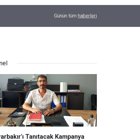
00:01
Barış Ünal yazdı; Silahlar susarsa gelecek konu
Günün tüm
haberleri
nel
yarbakır'ı Tanıtacak Kampanya