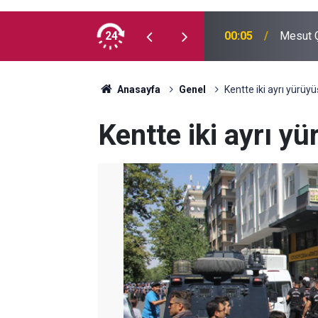
 madde kullanmıyorum, çocuklarımı verin
24
00:05
Mesut Ç
Anasayfa
Genel
Kentte iki ayrı yürü
Kentte iki ayrı 