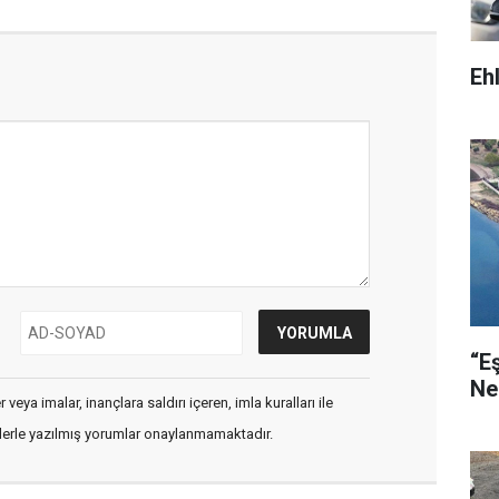
Eh
“E
Ne
veya imalar, inançlara saldırı içeren, imla kuralları ile
flerle yazılmış yorumlar onaylanmamaktadır.