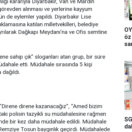
anlığı kararıyla Diyarbakır, Van ve Mardin
görevden alınması ve yerlerine kayyum
n de eylemler yapıldı. Diyarbakır Lise
lamasına katılan milletvekilleri, belediye
OY
 ayrılarak Dağkapı Meydanı’na ve Ofis semtine
öz
sa
e sahip çık” sloganları atan grup, bir süre
dahale etti. Müdahale sırasında 5 kişi
 dağıldı.
 “Direne direne kazanacağız”, “Amed bizim
k’taki polisin tazyikli su müdahalesine rağmen
SG
nde bir kez daha müdahale edildi. Müdahale
da
i Remziye Tosun baygınlık geçirdi. Müdahalede