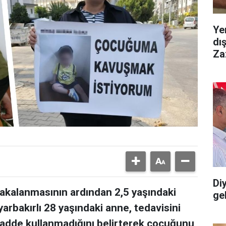
Ye
dı
Za
Diy
yakalanmasının ardından 2,5 yaşındaki
gel
arbakırlı 28 yaşındaki anne, tedavisini
adde kullanmadığını belirterek çocuğunu