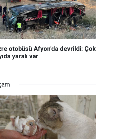
zre otobüsü Afyon'da devrildi: Çok
yıda yaralı var
şam