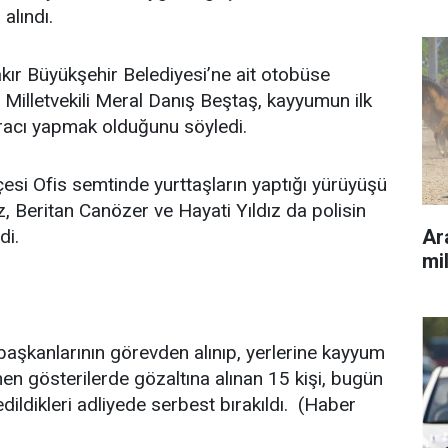
alındı.
akır Büyükşehir Belediyesi’ne ait otobüse
Milletvekili Meral Danış Beştaş, kayyumun ilk
 aracı yapmak olduğunu söyledi.
çesi Ofis semtinde yurttaşların yaptığı yürüyüşü
, Beritan Canözer ve Hayati Yıldız da polisin
Ara
di.
mil
aşkanlarının görevden alınıp, yerlerine kayyum
n gösterilerde gözaltına alınan 15 kişi, bugün
dildikleri adliyede serbest bırakıldı. (Haber