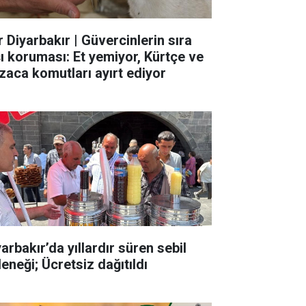
r Diyarbakır | Güvercinlerin sıra
şı koruması: Et yemiyor, Kürtçe ve
zaca komutları ayırt ediyor
arbakır’da yıllardır süren sebil
eneği; Ücretsiz dağıtıldı