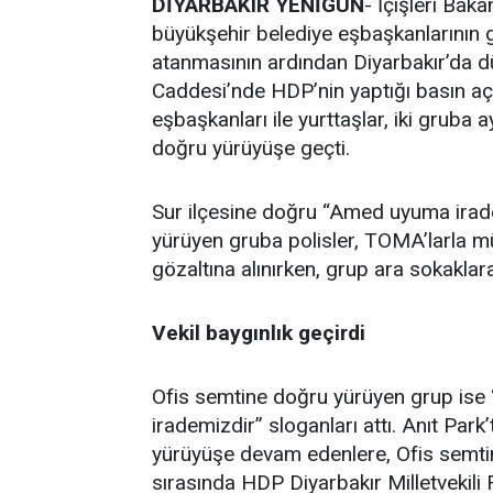
DİYARBAKIR
YENİGÜN
- İçişleri Bak
büyükşehir belediye eşbaşkanlarının 
atanmasının ardından Diyarbakır’da dü
Caddesi’nde HDP’nin yaptığı basın açık
eşbaşkanları ile yurttaşlar, iki gruba
doğru yürüyüşe geçti.
Sur ilçesine doğru “Amed uyuma iraden
yürüyen gruba polisler, TOMA’larla mü
gözaltına alınırken, grup ara sokaklara
Vekil baygınlık geçirdi
Ofis semtine doğru yürüyen grup ise
irademizdir” sloganları attı. Anıt Par
yürüyüşe devam edenlere, Ofis semti
sırasında HDP Diyarbakır Milletvekil