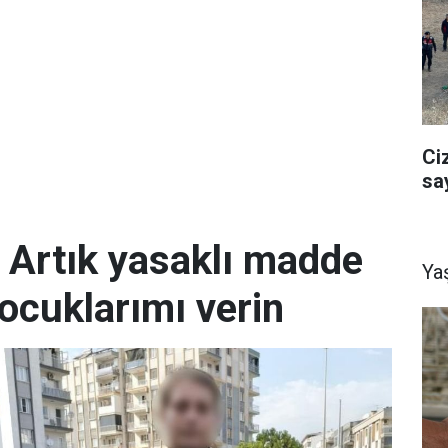
Ci
sa
; Artık yasaklı madde
Ya
ocuklarımı verin