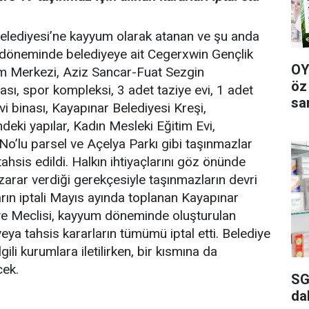
elediyesi’ne kayyum olarak atanan ve şu anda
döneminde belediyeye ait Cegerxwin Gençlik
OY
m Merkezi, Aziz Sancar-Fuat Sezgin
öz
sı, spor kompleksi, 3 adet taziye evi, 1 adet
sa
vi binası, Kayapınar Belediyesi Kreşi,
ndeki yapılar, Kadın Mesleki Eğitim Evi,
’lu parsel ve Açelya Parkı gibi taşınmazlar
ahsis edildi. Halkın ihtiyaçlarını göz önünde
arar verdiği gerekçesiyle taşınmazların devri
rın iptali Mayıs ayında toplanan Kayapınar
iye Meclisi, kayyum döneminde oluşturulan
veya tahsis kararların tümümü iptal etti. Belediye
lgili kurumlara iletilirken, bir kısmına da
cek.
SG
da