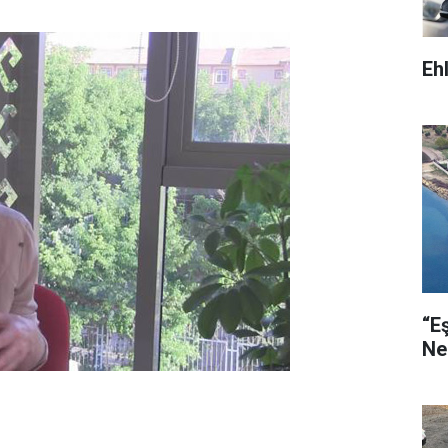
Eh
“E
Ne