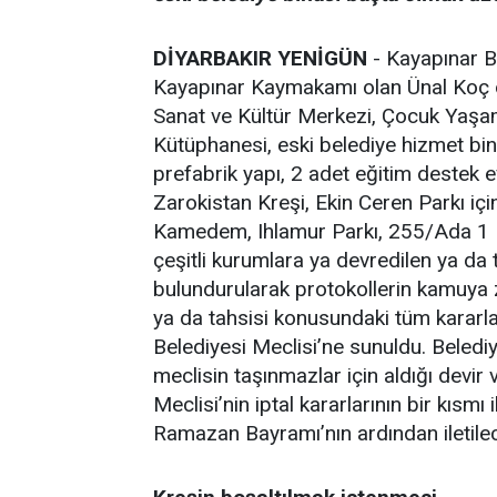
DİYARBAKIR YENİGÜN
- Kayapınar B
Kayapınar Kaymakamı olan Ünal Koç 
Sanat ve Kültür Merkezi, Çocuk Yaşa
Kütüphanesi, eski belediye hizmet bina
prefabrik yapı, 2 adet eğitim destek e
Zarokistan Kreşi, Ekin Ceren Parkı içi
Kamedem, Ihlamur Parkı, 255/Ada 1 No
çeşitli kurumlara ya devredilen ya da t
bulundurularak protokollerin kamuya z
ya da tahsisi konusundaki tüm kararla
Belediyesi Meclisi’ne sunuldu. Beled
meclisin taşınmazlar için aldığı devir 
Meclisi’nin iptal kararlarının bir kısmı i
Ramazan Bayramı’nın ardından iletile