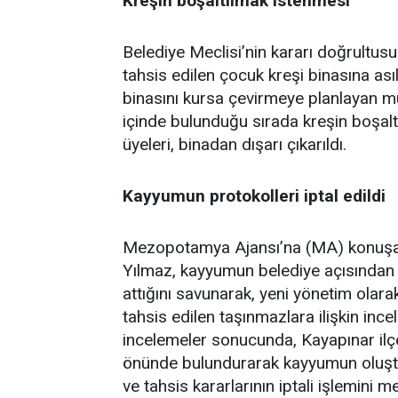
Kreşin boşaltılmak istenmesi
Belediye Meclisi’nin kararı doğrultusu
tahsis edilen çocuk kreşi binasına ası
binasını kursa çevirmeye planlayan müf
içinde bulunduğu sırada kreşin boşalt
üyeleri, binadan dışarı çıkarıldı.
Kayyumun protokolleri iptal edildi
Mezopotamya Ajansı’na (MA) konuşan
Yılmaz, kayyumun belediye açısından
attığını savunarak, yeni yönetim olara
tahsis edilen taşınmazlara ilişkin inc
incelemeler sonucunda, Kayapınar ilçes
önünde bulundurarak kayyumun oluştu
ve tahsis kararlarının iptali işlemini m