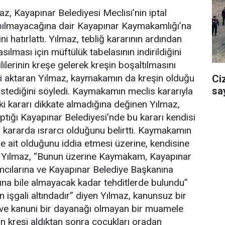
z, Kayapınar Belediyesi Meclisi’nin iptal
yapılmayacağına dair Kayapınar Kaymakamlığı’na
ni hatırlattı. Yılmaz, tebliğ kararının ardından
sılması için müftülük tabelasının indirildiğini
lilerinin kreşe gelerek kreşin boşaltılmasını
rini aktaran Yılmaz, kaymakamın da kreşin olduğu
Ci
sa
 istediğini söyledi. Kaymakamın meclis kararıyla
ki kararı dikkate almadığına değinen Yılmaz,
ığı Kayapınar Belediyesi’nde bu kararı kendisi
ki kararda ısrarcı olduğunu belirtti. Kaymakamın
ğe ait olduğunu iddia etmesi üzerine, kendisine
en Yılmaz, “Bunun üzerine Kaymakam, Kayapınar
mcılarına ve Kayapınar Belediye Başkanına
ına bile almayacak kadar tehditlerde bulundu”
işgali altındadır” diyen Yılmaz, kanunsuz bir
ı ve kanuni bir dayanağı olmayan bir muamele
n kreşi aldıktan sonra çocukları oradan