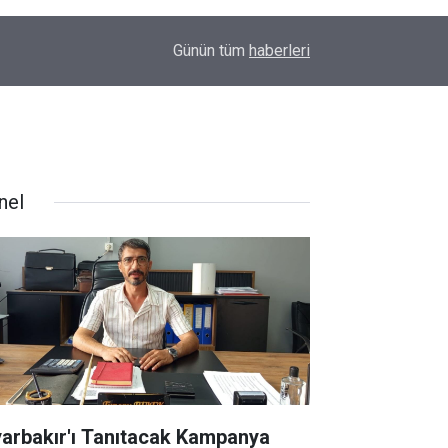
23:32
Uyarılar fayda etmiyor; Diyarbakır’da bir genç da
Günün tüm
haberleri
nel
yarbakır'ı Tanıtacak Kampanya