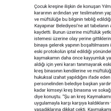
Çocuk kreşine ilişkin de konuşan Yılma
kararının ardından yer teslimatının 
ve müftülüğe bu bilginin tebliğ edildiği
Kayapınar Belediyesi'ne ait tabelanın a
kaydetti. Bunun üzerine müftülük yetki
istemesi üzerine olay yerine gittikle
binaya gelerek yapının boşaltılmasını
eski protokolün iptal edildiği yönünde
kaymakamın daha önce kayyumluk yapt
aldığı için yeni kararı tanımayarak es
kreş binasının kendilerine ve müftülü
hukuksal izahat yapıldığını ifade ed
personelinden belediye başkan yardı
kadar kimseyi kreş binasına ve sokağ
diye konuştu. “Şu an kreş Kaymakamın 
uygulamayla karşı karşıya kaldıkların
yaşadıklarına dikkat çekti. Kaymakamı