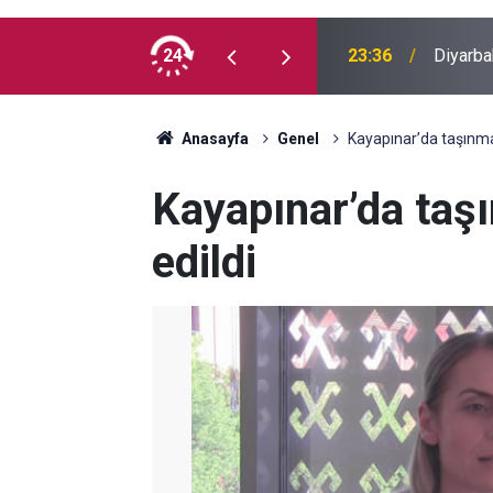
 İlk kez doğum günü kutladılar
24
23:36
Diyarba
Anasayfa
Genel
Kayapınar’da taşınmaz
Kayapınar’da taşı
edildi