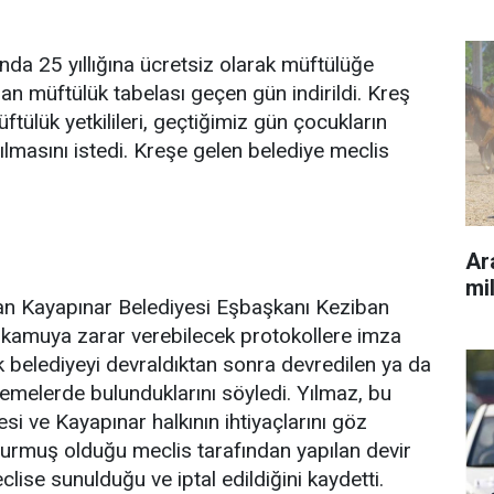
nda 25 yıllığına ücretsiz olarak müftülüğe
lan müftülük tabelası geçen gün indirildi. Kreş
tülük yetkilileri, geçtiğimiz gün çocukların
ılmasını istedi. Kreşe gelen belediye meclis
Ara
mil
 Kayapınar Belediyesi Eşbaşkanı Keziban
 kamuya zarar verebilecek protokollere imza
k belediyeyi devraldıktan sonra devredilen ya da
elemelerde bulunduklarını söyledi. Yılmaz, bu
i ve Kayapınar halkının ihtiyaçlarını göz
rmuş olduğu meclis tarafından yapılan devir
eclise sunulduğu ve iptal edildiğini kaydetti.