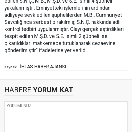
edilen S.N.Ç., M.B., M.Ş.D. ve S.E. isimli 4 şüpheli
yakalanmıştır. Emniyetteki işlemlerinin ardından
adliyeye sevk edilen şüphelilerden M.B., Cumhuriyet
Savcılığınca serbest bırakılmış; S.N.Ç. hakkında adli
kontrol tedbiri uygulanmıştır. Olayı gerçekleştirdikleri
tespit edilen M.Ş.D. ve S.E. isimli 2 şüpheli ise
çıkarıldıkları mahkemece tutuklanarak cezaevine
gönderilmiştir" ifadelerine yer verildi.
İHLAS HABER AJANSI
Kaynak:
HABERE
YORUM KAT