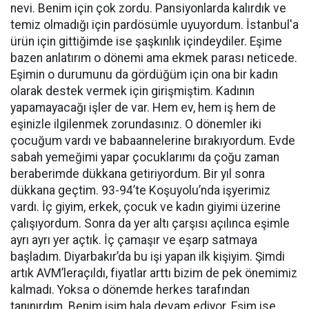
nevi. Benim için çok zordu. Pansiyonlarda kalırdık ve
temiz olmadığı için pardösümle uyuyordum. İstanbul'a
ürün için gittiğimde ise şaşkınlık içindeydiler. Eşime
bazen anlatırım o dönemi ama ekmek parası neticede.
Eşimin o durumunu da gördüğüm için ona bir kadın
olarak destek vermek için girişmiştim. Kadının
yapamayacağı işler de var. Hem ev, hem iş hem de
eşinizle ilgilenmek zorundasınız. O dönemler iki
çocuğum vardı ve babaannelerine bırakıyordum. Evde
sabah yemeğimi yapar çocuklarımı da çoğu zaman
beraberimde dükkana getiriyordum. Bir yıl sonra
dükkana geçtim. 93-94’te Koşuyolu’nda işyerimiz
vardı. İç giyim, erkek, çocuk ve kadın giyimi üzerine
çalışıyordum. Sonra da yer altı çarşısı açılınca eşimle
ayrı ayrı yer açtık. İç çamaşır ve eşarp satmaya
başladım. Diyarbakır’da bu işi yapan ilk kişiyim. Şimdi
artık AVM’leraçıldı, fiyatlar arttı bizim de pek önemimiz
kalmadı. Yoksa o dönemde herkes tarafından
tanınırdım. Benim işim hala devam ediyor. Eşim ise