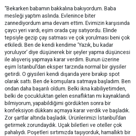
“Bekarken babamın bakkalına bakıyordum. Baba
mesleği yaptım aslında. Evlenince biter
zannediyordum ama devam ettim. Evimizin karşısında
çaycı yeri vardı, eşim orada çay satıyordu. Elinde
tepsiyle gezip çay satması ve çok yorulması beni çok
etkiledi. Ben de kendi kendime ‘Yazık, bu kadar
yoruluyor’ diye düşünerek bir şeyler yapma düşüncesi
ile alışveriş yapmaya karar verdim. Bunun üzerine
eşim İstanbul’dan eksper tarzında normal bir giysiler
getirdi. O giysileri kendi dışarıda yere bırakıp spot
olarak sattı. Ben de komşulara satmaya başladım. Ben
ondan daha başarılı oldum. Belki ikna kabiliyetimden,
belki de çocukluktan gelen esnaflıktan mı kaynaklandı
bilmiyorum, yapabildiğimi gördükten sonra bir
konfeksiyon dükkanı açmaya karar verdik ve başladık.
Zor şartlar altında başladık. Ürünlerimizi İstanbul’dan
getirmek zorundaydık. Uçak biletleri ve oteller çok
pahalıydı. Poşetleri sırtımızda taşıyorduk, hamallıktı bir