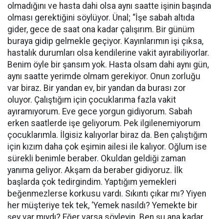
olmadığını ve hasta dahi olsa aynı saatte işinin başında
olması gerektiğini söylüyor. Ünal; “İşe sabah altıda
gider, gece de saat ona kadar çalışırım. Bir günüm
buraya gidip gelmekle geçiyor. Kayınlarımın işi çıksa,
hastalık durumları olsa kendilerine vakit ayırabiliyorlar.
Benim öyle bir şansım yok. Hasta olsam dahi aynı gün,
aynı saatte yerimde olmam gerekiyor. Onun zorluğu
var biraz. Bir yandan ev, bir yandan da burası zor
oluyor. Çalıştığım için çocuklarıma fazla vakit
ayıramıyorum. Eve gece yorgun gidiyorum. Sabah
erken saatlerde işe geliyorum. Pek ilgilenemiyorum
çocuklarımla. İlgisiz kalıyorlar biraz da. Ben çalıştığım
için kızım daha çok eşimin ailesi ile kalıyor. Oğlum ise
sürekli benimle beraber. Okuldan geldiği zaman
yanıma geliyor. Akşam da beraber gidiyoruz. İlk
başlarda çok tedirgindim. Yaptığım yemekleri
beğenmezlerse korkusu vardı. Sıkıntı çıkar mı? Yiyen
her müşteriye tek tek, ‘Yemek nasıldı? Yemekte bir
şey var mıydı? Eğer varsa söyleyin. Ben şu ana kadar