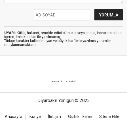
UYARI:
Küfür, hakaret, rencide edici cümleler veya imalar, inançlara saldırı
içeren, imla kuralları ile yazılmamış,
Türkçe karakter kullanılmayan ve büyük harflerle yazılmış yorumlar
onaylanmamaktadır.
ankara evden eve nakliyat
Diyarbakır Yenigün © 2023
Anasayfa
Künye
İletişim
Gizlilik İlkeleri
Sitene Ekle