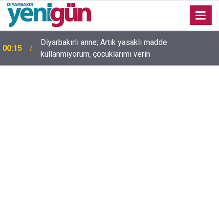
Diyarbakırlı anne; Artık yasaklı madde
00:15
kullanmıyorum, çocuklarımı verin
00:05
Mesut Çokur yazdı; Gelecek Yolda mı Kaldı?