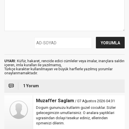
UYARI:
Küfür, hakaret, rencide edici cümleler veya imalar, inançlara saldırı
içeren, imla kuralları ile yazılmamış,
Türkçe karakter kullanılmayan ve büyük harflerle yazılmış yorumlar
onaylanmamaktadır.
1 Yorum
Muzaffer Saglam
/ 07 Ağustos 2026 04:31
Dogum gununuzu kutlarim guzel cocuklar. Sizler
gelecegimizin umutlarisiniz. O analara yaptiklari
ugrasindan dolayi tesekur ediniz, ellerinden
opmenizi dilerim.