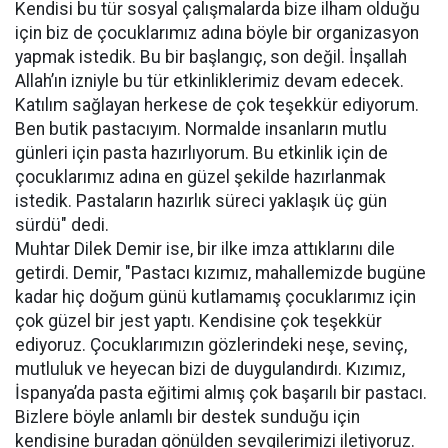
Kendisi bu tür sosyal çalışmalarda bize ilham olduğu
için biz de çocuklarımız adına böyle bir organizasyon
yapmak istedik. Bu bir başlangıç, son değil. İnşallah
Allah’ın izniyle bu tür etkinliklerimiz devam edecek.
Katılım sağlayan herkese de çok teşekkür ediyorum.
Ben butik pastacıyım. Normalde insanların mutlu
günleri için pasta hazırlıyorum. Bu etkinlik için de
çocuklarımız adına en güzel şekilde hazırlanmak
istedik. Pastaların hazırlık süreci yaklaşık üç gün
sürdü" dedi.
Muhtar Dilek Demir ise, bir ilke imza attıklarını dile
getirdi. Demir, "Pastacı kızımız, mahallemizde bugüne
kadar hiç doğum günü kutlamamış çocuklarımız için
çok güzel bir jest yaptı. Kendisine çok teşekkür
ediyoruz. Çocuklarımızın gözlerindeki neşe, sevinç,
mutluluk ve heyecan bizi de duygulandırdı. Kızımız,
İspanya’da pasta eğitimi almış çok başarılı bir pastacı.
Bizlere böyle anlamlı bir destek sunduğu için
kendisine buradan gönülden sevgilerimizi iletiyoruz.