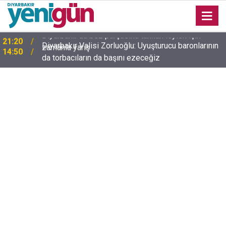
Diyarbakır Valisi Zorluoğlu: Uyuşturucu baronlarının
14:50
da torbacıların da başını ezeceğiz