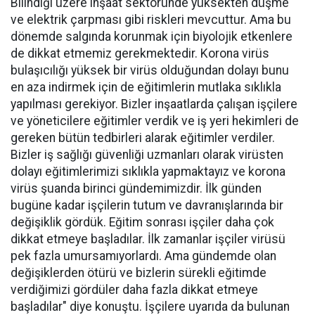
Bilindiği üzere inşaat sektöründe yüksekten düşme
ve elektrik çarpması gibi riskleri mevcuttur. Ama bu
dönemde salgında korunmak için biyolojik etkenlere
de dikkat etmemiz gerekmektedir. Korona virüs
bulaşıcılığı yüksek bir virüs olduğundan dolayı bunu
en aza indirmek için de eğitimlerin mutlaka sıklıkla
yapılması gerekiyor. Bizler inşaatlarda çalışan işçilere
ve yöneticilere eğitimler verdik ve iş yeri hekimleri de
gereken bütün tedbirleri alarak eğitimler verdiler.
Bizler iş sağlığı güvenliği uzmanları olarak virüsten
dolayı eğitimlerimizi sıklıkla yapmaktayız ve korona
virüs şuanda birinci gündemimizdir. İlk günden
bugüne kadar işçilerin tutum ve davranışlarında bir
değişiklik gördük. Eğitim sonrası işçiler daha çok
dikkat etmeye başladılar. İlk zamanlar işçiler virüsü
pek fazla umursamıyorlardı. Ama gündemde olan
değişiklerden ötürü ve bizlerin sürekli eğitimde
verdiğimizi gördüler daha fazla dikkat etmeye
başladılar" diye konuştu. İşçilere uyarıda da bulunan