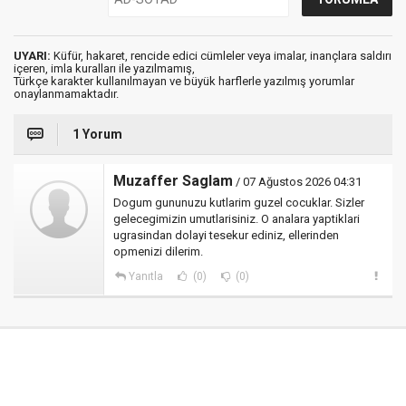
UYARI:
Küfür, hakaret, rencide edici cümleler veya imalar, inançlara saldırı
içeren, imla kuralları ile yazılmamış,
Türkçe karakter kullanılmayan ve büyük harflerle yazılmış yorumlar
onaylanmamaktadır.
1 Yorum
Muzaffer Saglam
/ 07 Ağustos 2026 04:31
Dogum gununuzu kutlarim guzel cocuklar. Sizler
gelecegimizin umutlarisiniz. O analara yaptiklari
ugrasindan dolayi tesekur ediniz, ellerinden
opmenizi dilerim.
Yanıtla
(0)
(0)