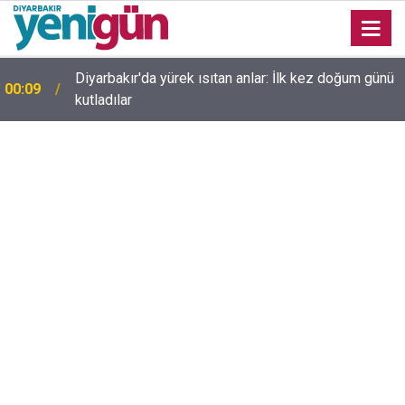
23:36
Diyarbakır'da düğün salonunda kavga: Yaralılar var