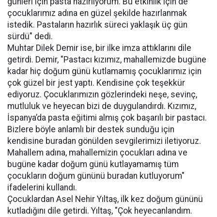
günleri için pasta hazırlıyorum. Bu etkinlik için de
çocuklarımız adına en güzel şekilde hazırlanmak
istedik. Pastaların hazırlık süreci yaklaşık üç gün
sürdü" dedi.
Muhtar Dilek Demir ise, bir ilke imza attıklarını dile
getirdi. Demir, "Pastacı kızımız, mahallemizde bugüne
kadar hiç doğum günü kutlamamış çocuklarımız için
çok güzel bir jest yaptı. Kendisine çok teşekkür
ediyoruz. Çocuklarımızın gözlerindeki neşe, sevinç,
mutluluk ve heyecan bizi de duygulandırdı. Kızımız,
İspanya’da pasta eğitimi almış çok başarılı bir pastacı.
Bizlere böyle anlamlı bir destek sunduğu için
kendisine buradan gönülden sevgilerimizi iletiyoruz.
Mahallem adına, mahallemizin çocukları adına ve
bugüne kadar doğum günü kutlayamamış tüm
çocukların doğum gününü buradan kutluyorum"
ifadelerini kullandı.
Çocuklardan Asel Nehir Yıltaş, ilk kez doğum gününü
kutladığını dile getirdi. Yıltaş, "Çok heyecanlandım.