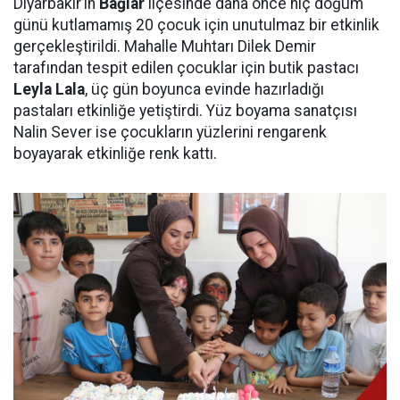
Diyarbakır’ın
Bağlar
ilçesinde daha önce hiç doğum
günü kutlamamış 20 çocuk için unutulmaz bir etkinlik
gerçekleştirildi. Mahalle Muhtarı Dilek Demir
tarafından tespit edilen çocuklar için butik pastacı
Leyla Lala
, üç gün boyunca evinde hazırladığı
pastaları etkinliğe yetiştirdi. Yüz boyama sanatçısı
Nalin Sever ise çocukların yüzlerini rengarenk
boyayarak etkinliğe renk kattı.