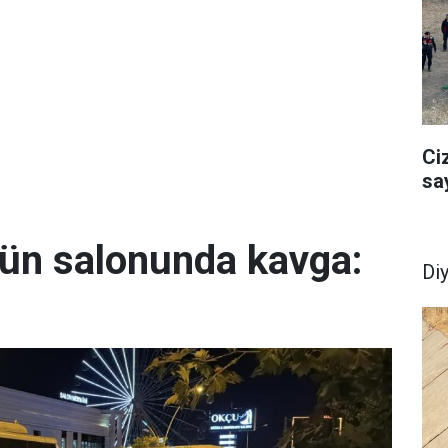
Ci
sa
ğün salonunda kavga:
Di