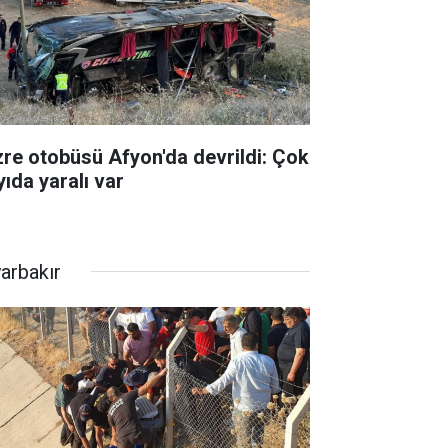
zre otobüsü Afyon'da devrildi: Çok
yıda yaralı var
yarbakır