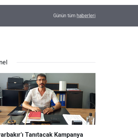
Cevat Korkmaz yazdı | Sezgin Tanrıkulu ve Yeni 
23:02
Günün tüm
haberleri
imtihanı
nel
yarbakır'ı Tanıtacak Kampanya