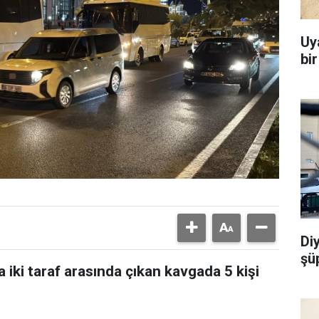
Uy
bi
Di
şü
 iki taraf arasında çıkan kavgada 5 kişi