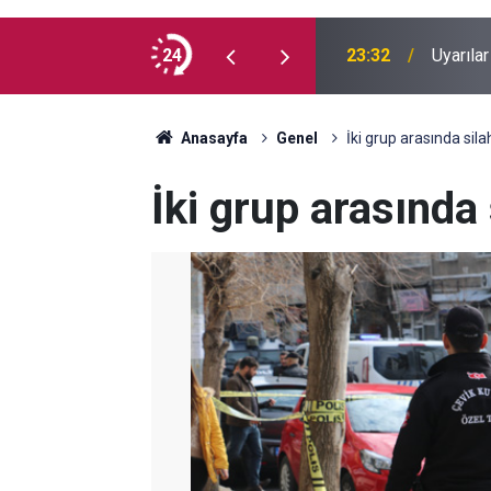
vga: Yaralılar var
24
23:32
Uyarılar
Anasayfa
Genel
İki grup arasında silah
İki grup arasında 