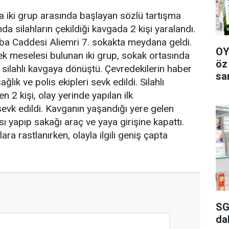
a iki grup arasında başlayan sözlü tartışma
da silahların çekildiği kavgada 2 kişi yaralandı.
Baba Caddesi Aliemri 7. sokakta meydana geldi.
OY
ek meselesi bulunan iki grup, sokak ortasında
öz
 silahlı kavgaya dönüştü. Çevredekilerin haber
sa
lık ve polis ekipleri sevk edildi. Silahlı
 2 kişi, olay yerinde yapılan ilk
evk edildi. Kavganın yaşandığı yere gelen
sı yapıp sakağı araç ve yaya girişine kapattı.
ra rastlanırken, olayla ilgili geniş çapta
SG
da