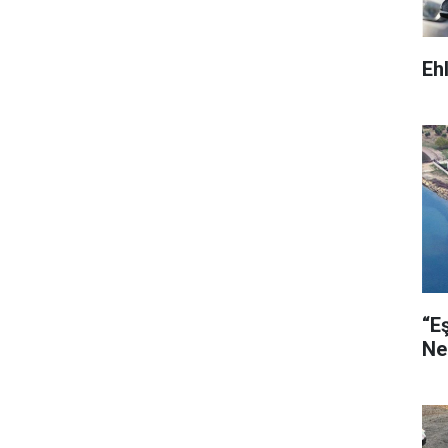
Eh
“E
Ne