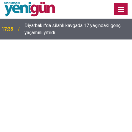
Diyarbakır'da silahlı kavgada 17 yaşındaki genç
17:35
yaşamını yitirdi
16:54
Bahceli'den Öcalan ve Demirtaş açıklaması