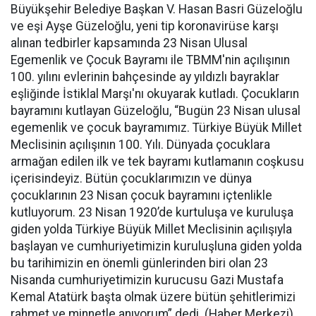
Büyükşehir Belediye Başkan V. Hasan Basri Güzeloğlu
ve eşi Ayşe Güzeloğlu, yeni tip koronavirüse karşı
alınan tedbirler kapsamında 23 Nisan Ulusal
Egemenlik ve Çocuk Bayramı ile TBMM'nin açılışının
100. yılını evlerinin bahçesinde ay yıldızlı bayraklar
eşliğinde İstiklal Marşı'nı okuyarak kutladı. Çocukların
bayramını kutlayan Güzeloğlu, “Bugün 23 Nisan ulusal
egemenlik ve çocuk bayramımız. Türkiye Büyük Millet
Meclisinin açılışının 100. Yılı. Dünyada çocuklara
armağan edilen ilk ve tek bayramı kutlamanın coşkusu
içerisindeyiz. Bütün çocuklarımızın ve dünya
çocuklarının 23 Nisan çocuk bayramını içtenlikle
kutluyorum. 23 Nisan 1920’de kurtuluşa ve kuruluşa
giden yolda Türkiye Büyük Millet Meclisinin açılışıyla
başlayan ve cumhuriyetimizin kuruluşluna giden yolda
bu tarihimizin en önemli günlerinden biri olan 23
Nisanda cumhuriyetimizin kurucusu Gazi Mustafa
Kemal Atatürk başta olmak üzere bütün şehitlerimizi
rahmet ve minnetle anıyorum” dedi. (Haber Merkezi)