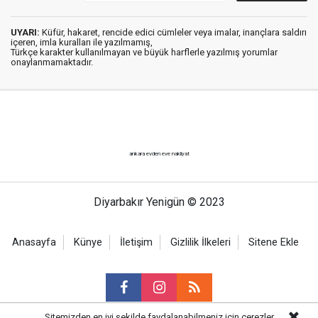
UYARI:
Küfür, hakaret, rencide edici cümleler veya imalar, inançlara saldırı
içeren, imla kuralları ile yazılmamış,
Türkçe karakter kullanılmayan ve büyük harflerle yazılmış yorumlar
onaylanmamaktadır.
ankara evden eve nakliyat
Diyarbakır Yenigün © 2023
Anasayfa
Künye
İletişim
Gizlilik İlkeleri
Sitene Ekle
Sitemizden en iyi şekilde faydalanabilmeniz için çerezler