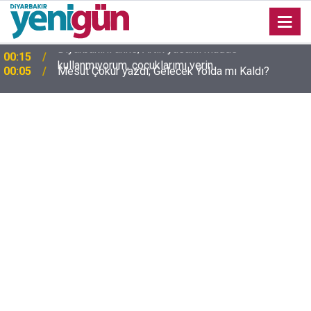
00:05
Mesut Çokur yazdı; Gelecek Yolda mı Kaldı?