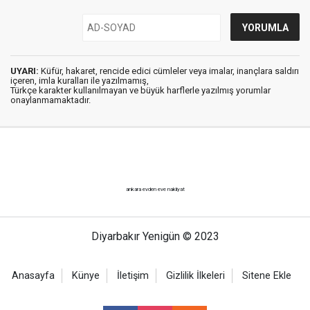
UYARI:
Küfür, hakaret, rencide edici cümleler veya imalar, inançlara saldırı
içeren, imla kuralları ile yazılmamış,
Türkçe karakter kullanılmayan ve büyük harflerle yazılmış yorumlar
onaylanmamaktadır.
ankara evden eve nakliyat
Diyarbakır Yenigün © 2023
Anasayfa
Künye
İletişim
Gizlilik İlkeleri
Sitene Ekle