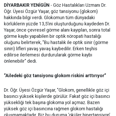
DİYARBAKIR YENİGÜN
- Göz Hastalıkları Uzmanı Dr.
Öğr. Üyesi Özgür Yaşar, göz tansiyonu (glokom)
hakkında bilgi verdi. Glokomun tüm dünyadaki
körlüklerin yüzde 13,5’ini oluşturduğunu kaydeden Dr.
Yaşar, önce çevresel görme alanı kayıpları, sonra total
görme kaybı yapabilen bir optik nöropati hastalığı
oluğunu belirterek, "Bu hastalık ile optik sinir (görme
siniri) lifleri yavaş yavaş kaybedilir. Erken teşhis
edilirse ilerlemesi durdurularak görme kaybı
önlenebilir" dedi.
“Ailedeki göz tansiyonu glokom riskini arttırıyor”
Dr. Öğr. Üyesi Özgür Yaşar, "Glokom, genellikle göz içi
basıncı yüksek kişilerde görülür. Fakat göz içi basıncı
yüksekliği tek başına glokoma yol açmaz. Bazen
yüksek göz içi basıncına rağmen glokom hastalığı
oluşmamaktadır. Biz bu duruma ‘oküler hipertansiyon’