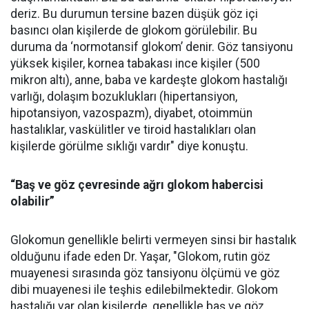
deriz. Bu durumun tersine bazen düşük göz içi
basıncı olan kişilerde de glokom görülebilir. Bu
duruma da ‘normotansif glokom’ denir. Göz tansiyonu
yüksek kişiler, kornea tabakası ince kişiler (500
mikron altı), anne, baba ve kardeşte glokom hastalığı
varlığı, dolaşım bozuklukları (hipertansiyon,
hipotansiyon, vazospazm), diyabet, otoimmün
hastalıklar, vaskülitler ve tiroid hastalıkları olan
kişilerde görülme sıklığı vardır" diye konuştu.
“Baş ve göz çevresinde ağrı glokom habercisi
olabilir”
Glokomun genellikle belirti vermeyen sinsi bir hastalık
olduğunu ifade eden Dr. Yaşar, "Glokom, rutin göz
muayenesi sırasında göz tansiyonu ölçümü ve göz
dibi muayenesi ile teşhis edilebilmektedir. Glokom
hastalığı var olan kişilerde, genellikle baş ve göz