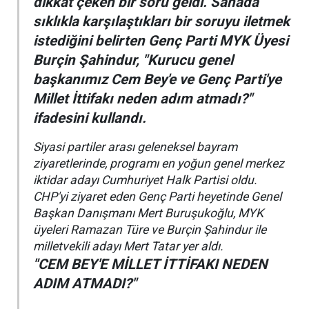
dikkat çeken bir soru geldi. Sahada
sıklıkla karşılaştıkları bir soruyu iletmek
istediğini belirten Genç Parti MYK Üyesi
Burçin Şahindur, "Kurucu genel
başkanımız Cem Bey'e ve Genç Parti'ye
Millet İttifakı neden adım atmadı?"
ifadesini kullandı.
Siyasi partiler arası geleneksel bayram
ziyaretlerinde, programı en yoğun genel merkez
iktidar adayı Cumhuriyet Halk Partisi oldu.
CHP'yi ziyaret eden Genç Parti heyetinde Genel
Başkan Danışmanı Mert Buruşukoğlu, MYK
üyeleri Ramazan Türe ve Burçin Şahindur ile
milletvekili adayı Mert Tatar yer aldı.
"CEM BEY'E MİLLET İTTİFAKI NEDEN
ADIM ATMADI?"