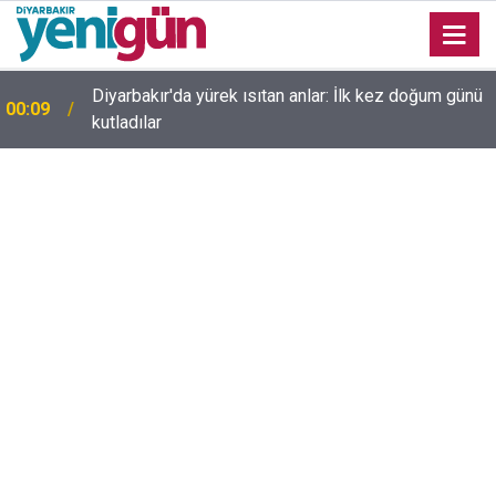
23:36
Diyarbakır'da düğün salonunda kavga: Yaralılar var