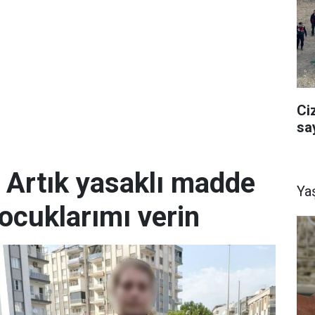
Ci
sa
; Artık yasaklı madde
Ya
ocuklarımı verin