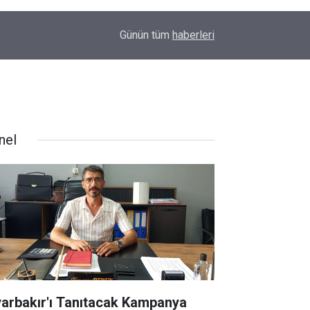
00:01
Barış Ünal yazdı; Silahlar susarsa gelecek konu
Günün tüm
haberleri
nel
yarbakır'ı Tanıtacak Kampanya