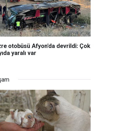
zre otobüsü Afyon'da devrildi: Çok
yıda yaralı var
şam