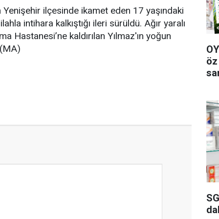
n Yenişehir ilçesinde ikamet eden 17 yaşındaki
lahla intihara kalkıştığı ileri sürüldü. Ağır yaralı
rma Hastanesi’ne kaldırılan Yılmaz'ın yoğun
. (MA)
OY
öz
sa
SG
da