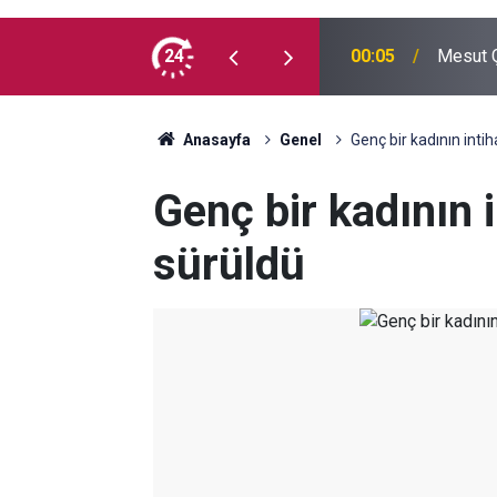
 madde kullanmıyorum, çocuklarımı verin
24
00:05
Mesut Ç
Anasayfa
Genel
Genç bir kadının intiha
Genç bir kadının in
sürüldü