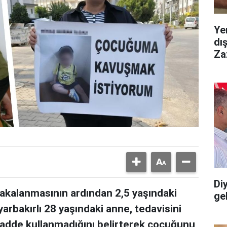
Ye
dı
Za
Diy
yakalanmasının ardından 2,5 yaşındaki
gel
arbakırlı 28 yaşındaki anne, tedavisini
adde kullanmadığını belirterek çocuğunu