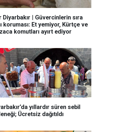
r Diyarbakır | Güvercinlerin sıra
şı koruması: Et yemiyor, Kürtçe ve
zaca komutları ayırt ediyor
arbakır’da yıllardır süren sebil
eneği; Ücretsiz dağıtıldı