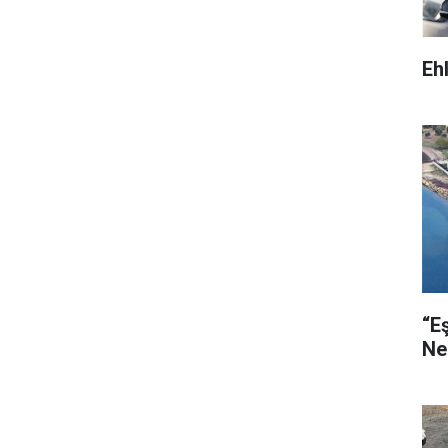
Eh
“E
Ne