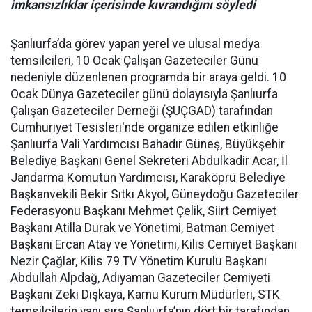
imkansızlıklar içerisinde kıvrandığını söyledi
Şanlıurfa’da görev yapan yerel ve ulusal medya
temsilcileri, 10 Ocak Çalışan Gazeteciler Günü
nedeniyle düzenlenen programda bir araya geldi. 10
Ocak Dünya Gazeteciler günü dolayısıyla Şanlıurfa
Çalışan Gazeteciler Derneği (ŞUÇGAD) tarafından
Cumhuriyet Tesisleri'nde organize edilen etkinliğe
Şanlıurfa Vali Yardımcısı Bahadır Güneş, Büyükşehir
Belediye Başkanı Genel Sekreteri Abdulkadir Acar, İl
Jandarma Komutun Yardımcısı, Karaköprü Belediye
Başkanvekili Bekir Sıtkı Akyol, Güneydoğu Gazeteciler
Federasyonu Başkanı Mehmet Çelik, Siirt Cemiyet
Başkanı Atilla Durak ve Yönetimi, Batman Cemiyet
Başkanı Ercan Atay ve Yönetimi, Kilis Cemiyet Başkanı
Nezir Çağlar, Kilis 79 TV Yönetim Kurulu Başkanı
Abdullah Alpdağ, Adıyaman Gazeteciler Cemiyeti
Başkanı Zeki Dışkaya, Kamu Kurum Müdürleri, STK
temsilcilerin yanı sıra Şanlıurfa’nın dört bir tarafından