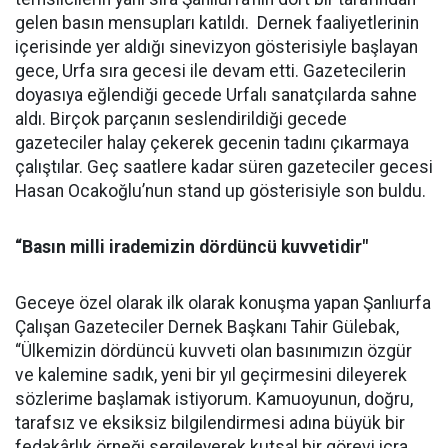
gelen basın mensupları katıldı. Dernek faaliyetlerinin
içerisinde yer aldığı sinevizyon gösterisiyle başlayan
gece, Urfa sıra gecesi ile devam etti. Gazetecilerin
doyasıya eğlendiği gecede Urfalı sanatçılarda sahne
aldı. Birçok parçanın seslendirildiği gecede
gazeteciler halay çekerek gecenin tadını çıkarmaya
çalıştılar. Geç saatlere kadar süren gazeteciler gecesi
Hasan Ocakoğlu’nun stand up gösterisiyle son buldu.
“Basın milli irademizin dördüncü kuvvetidir"
Geceye özel olarak ilk olarak konuşma yapan Şanlıurfa
Çalışan Gazeteciler Dernek Başkanı Tahir Gülebak,
“Ülkemizin dördüncü kuvveti olan basınımızın özgür
ve kalemine sadık, yeni bir yıl geçirmesini dileyerek
sözlerime başlamak istiyorum. Kamuoyunun, doğru,
tarafsız ve eksiksiz bilgilendirmesi adına büyük bir
fedakârlık örneği sergileyerek kutsal bir görevi icra