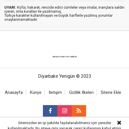
UYARI:
Küfür, hakaret, rencide edici cümleler veya imalar, inançlara saldırı
içeren, imla kuralları ile yazılmamış,
Türkçe karakter kullanılmayan ve büyük harflerle yazılmış yorumlar
onaylanmamaktadır.
ankara evden eve nakliyat
Diyarbakır Yenigün © 2023
Anasayfa
Künye
İletişim
Gizlilik İlkeleri
Sitene Ekle
Sitemizden en iyi şekilde faydalanabilmeniz için çerezler
kullanılmaktadır. Bu siteye giriş yaparak çerez kullanımını kabul etmiş