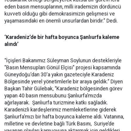
eden basın mensuplarının, milli irademizin dördüncü
kuvveti olduğu gibi demokrasimizin gelişmesi ve
yaşamasındaki en önemli unsurlardan biridir.” Dedi.
‘Karadeniz’de bir hafta boyunca Şanlıurfa kaleme
alındı’
“İçişleri Bakanımız Süleyman Soylunun destekleriyle
"Basın Mensupları Gönül Elçisi" projesi kapsamında
Güneydoğu'dan 30'a yakın gazeteciyle Karadeniz
Bölgesinde yerel yönetimlerle bir araya geldik.” Diyen
Başkan Tahir Gülebak, “Karadeniz bölgesinden görev
yapan 40 basın mensubunu Şanlıurfa’mızda
ağırlayarak. Şanlıurfa turizmine katkı sağladık.
Karadenizli kardeşlerimiz memleketlerine giderek
Şanlıurfa’mızı bir hafta boyunca kaleme aldı. Vatanına,
milletine ve devletine bağlı Türk Basını, Suriye’de
yaşanan olayları kamuoyuna aktarmak için geldikleri