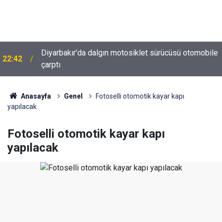
Diyarbakır’da dalgın motosiklet sürücüsü otomobile
22:42
Diyarbakır trafiğinde şaşırtan görüntü: Dönüp dönüp
çarptı
22:37
baktılar
Anasayfa
Genel
Fotoselli otomotik kayar kapı
yapılacak
Fotoselli otomotik kayar kapı
yapılacak