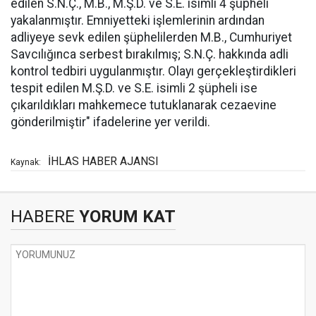
edilen S.N.Ç., M.B., M.Ş.D. ve S.E. isimli 4 şüpheli
yakalanmıştır. Emniyetteki işlemlerinin ardından
adliyeye sevk edilen şüphelilerden M.B., Cumhuriyet
Savcılığınca serbest bırakılmış; S.N.Ç. hakkında adli
kontrol tedbiri uygulanmıştır. Olayı gerçekleştirdikleri
tespit edilen M.Ş.D. ve S.E. isimli 2 şüpheli ise
çıkarıldıkları mahkemece tutuklanarak cezaevine
gönderilmiştir" ifadelerine yer verildi.
İHLAS HABER AJANSI
Kaynak:
HABERE
YORUM KAT