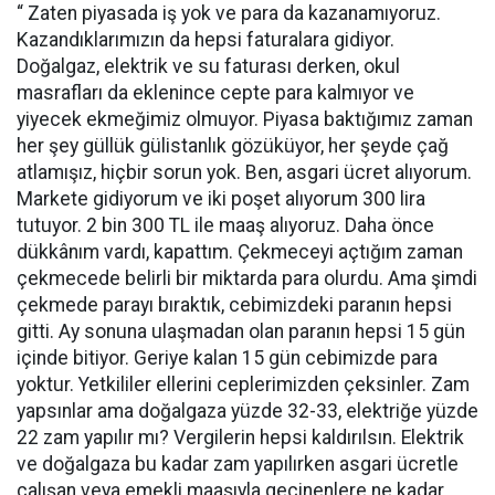
“ Zaten piyasada iş yok ve para da kazanamıyoruz.
Kazandıklarımızın da hepsi faturalara gidiyor.
Doğalgaz, elektrik ve su faturası derken, okul
masrafları da eklenince cepte para kalmıyor ve
yiyecek ekmeğimiz olmuyor. Piyasa baktığımız zaman
her şey güllük gülistanlık gözüküyor, her şeyde çağ
atlamışız, hiçbir sorun yok. Ben, asgari ücret alıyorum.
Markete gidiyorum ve iki poşet alıyorum 300 lira
tutuyor. 2 bin 300 TL ile maaş alıyoruz. Daha önce
dükkânım vardı, kapattım. Çekmeceyi açtığım zaman
çekmecede belirli bir miktarda para olurdu. Ama şimdi
çekmede parayı bıraktık, cebimizdeki paranın hepsi
gitti. Ay sonuna ulaşmadan olan paranın hepsi 15 gün
içinde bitiyor. Geriye kalan 15 gün cebimizde para
yoktur. Yetkililer ellerini ceplerimizden çeksinler. Zam
yapsınlar ama doğalgaza yüzde 32-33, elektriğe yüzde
22 zam yapılır mı? Vergilerin hepsi kaldırılsın. Elektrik
ve doğalgaza bu kadar zam yapılırken asgari ücretle
çalışan veya emekli maaşıyla geçinenlere ne kadar