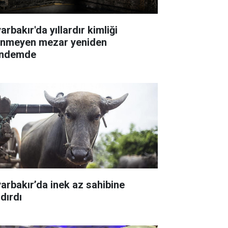
arbakır'da yıllardır kimliği
linmeyen mezar yeniden
ndemde
yarbakır’da inek az sahibine
dırdı