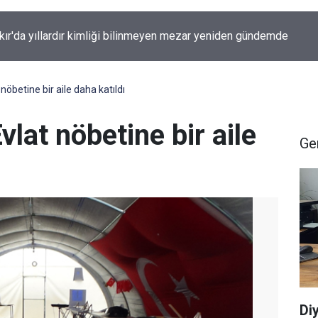
kır’da inek az sahibine saldırdı
öbetine bir aile daha katıldı
at nöbetine bir aile
Ge
Di