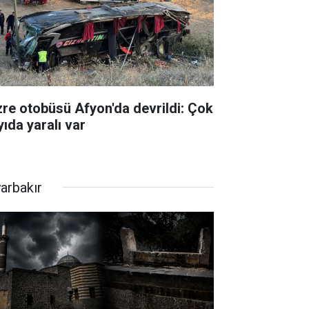
zre otobüsü Afyon'da devrildi: Çok
yıda yaralı var
yarbakır