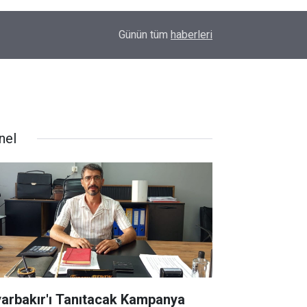
17:35
Diyarbakır'da silahlı kavgada 17 yaşındaki genç 
Günün tüm
haberleri
nel
yarbakır'ı Tanıtacak Kampanya