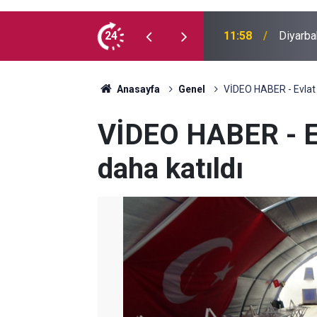
 bilinmeyen mezar yeniden gündemde
24
11:43
Diyarba
Anasayfa
Genel
VİDEO HABER - Evlat n
VİDEO HABER - Evl
daha katıldı