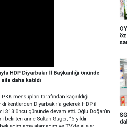
OY
öz
sa
sıyla HDP Diyarbakır İl Başkanlığı önünde
 aile daha katıldı
 PKK mensupları tarafından kaçırıldığı
rklı kentlerden Diyarbakır'a gelerek HDP il
emi 313’üncü gününde devam etti. Oğlu Doğan’ın
SG
nı belirten anne Sultan Güger, ”5 yıldır
da
 bekledim ama alamadım ve TV’de aileleri