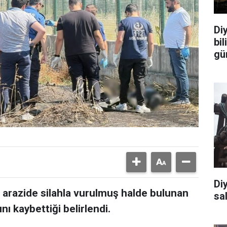
Diy
bi
gü
Di
ş arazide silahla vurulmuş halde bulunan
sal
nı kaybettiği belirlendi.