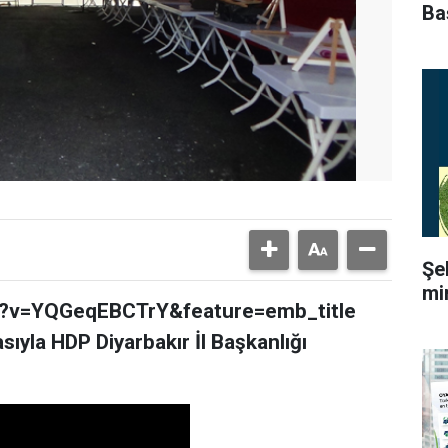
Ba
Şe
mi
h?v=YQGeqEBCTrY&feature=emb_title
asıyla HDP Diyarbakır İl Başkanlığı