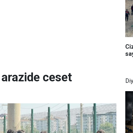
Ci
sa
 arazide ceset
Di