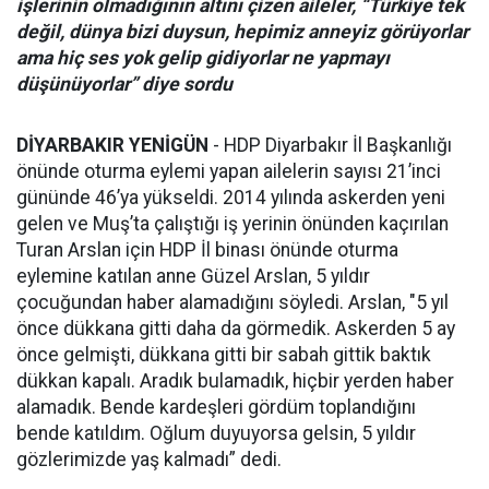
işlerinin olmadığının altını çizen aileler, “Türkiye tek
değil, dünya bizi duysun, hepimiz anneyiz görüyorlar
ama hiç ses yok gelip gidiyorlar ne yapmayı
düşünüyorlar” diye sordu
DİYARBAKIR
YENİGÜN
- HDP Diyarbakır İl Başkanlığı
önünde oturma eylemi yapan ailelerin sayısı 21’inci
gününde 46’ya yükseldi. 2014 yılında askerden yeni
gelen ve Muş’ta çalıştığı iş yerinin önünden kaçırılan
Turan Arslan için HDP İl binası önünde oturma
eylemine katılan anne Güzel Arslan, 5 yıldır
çocuğundan haber alamadığını söyledi. Arslan, "5 yıl
önce dükkana gitti daha da görmedik. Askerden 5 ay
önce gelmişti, dükkana gitti bir sabah gittik baktık
dükkan kapalı. Aradık bulamadık, hiçbir yerden haber
alamadık. Bende kardeşleri gördüm toplandığını
bende katıldım. Oğlum duyuyorsa gelsin, 5 yıldır
gözlerimizde yaş kalmadı” dedi.