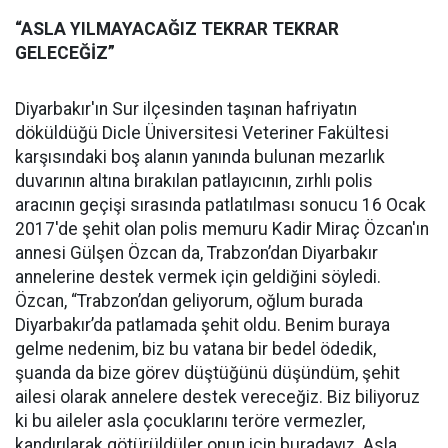
“ASLA YILMAYACAĞIZ TEKRAR TEKRAR
GELECEĞİZ”
Diyarbakır'ın Sur ilçesinden taşınan hafriyatın
döküldüğü Dicle Üniversitesi Veteriner Fakültesi
karşısındaki boş alanın yanında bulunan mezarlık
duvarının altına bırakılan patlayıcının, zırhlı polis
aracının geçişi sırasında patlatılması sonucu 16 Ocak
2017'de şehit olan polis memuru Kadir Miraç Özcan'ın
annesi Gülşen Özcan da, Trabzon’dan Diyarbakır
annelerine destek vermek için geldiğini söyledi.
Özcan, “Trabzon’dan geliyorum, oğlum burada
Diyarbakır’da patlamada şehit oldu. Benim buraya
gelme nedenim, biz bu vatana bir bedel ödedik,
şuanda da bize görev düştüğünü düşündüm, şehit
ailesi olarak annelere destek vereceğiz. Biz biliyoruz
ki bu aileler asla çocuklarını teröre vermezler,
kandırılarak götürüldüler onun için buradayız. Asla