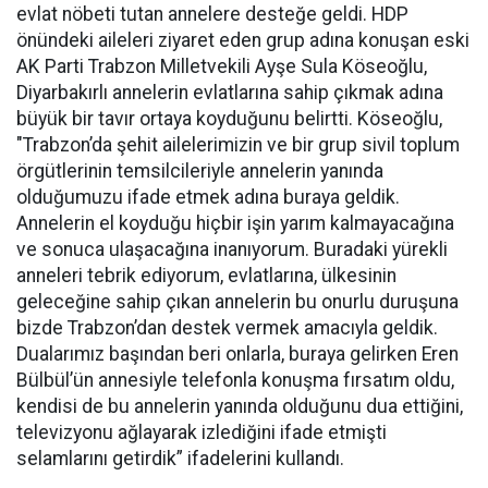
evlat nöbeti tutan annelere desteğe geldi. HDP
önündeki aileleri ziyaret eden grup adına konuşan eski
AK Parti Trabzon Milletvekili Ayşe Sula Köseoğlu,
Diyarbakırlı annelerin evlatlarına sahip çıkmak adına
büyük bir tavır ortaya koyduğunu belirtti. Köseoğlu,
"Trabzon’da şehit ailelerimizin ve bir grup sivil toplum
örgütlerinin temsilcileriyle annelerin yanında
olduğumuzu ifade etmek adına buraya geldik.
Annelerin el koyduğu hiçbir işin yarım kalmayacağına
ve sonuca ulaşacağına inanıyorum. Buradaki yürekli
anneleri tebrik ediyorum, evlatlarına, ülkesinin
geleceğine sahip çıkan annelerin bu onurlu duruşuna
bizde Trabzon’dan destek vermek amacıyla geldik.
Dualarımız başından beri onlarla, buraya gelirken Eren
Bülbül’ün annesiyle telefonla konuşma fırsatım oldu,
kendisi de bu annelerin yanında olduğunu dua ettiğini,
televizyonu ağlayarak izlediğini ifade etmişti
selamlarını getirdik” ifadelerini kullandı.