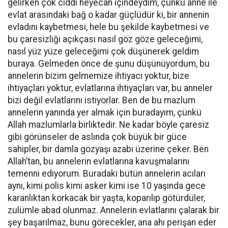
gelirken çok ciddi heyecan içindeydim, çünkü anne ile
evlat arasındaki bağ o kadar güçlüdür ki, bir annenin
evladını kaybetmesi, hele bu şekilde kaybetmesi ve
bu çaresizliği açıkçası nasıl göz göze geleceğimi,
nasıl yüz yüze geleceğimi çok düşünerek geldim
buraya. Gelmeden önce de şunu düşünüyordum, bu
annelerin bizim gelmemize ihtiyacı yoktur, bize
ihtiyaçları yoktur, evlatlarına ihtiyaçları var, bu anneler
bizi değil evlatlarını istiyorlar. Ben de bu mazlum
annelerin yanında yer almak için buradayım, çünkü
Allah mazlumlarla birliktedir. Ne kadar böyle çaresiz
gibi görünseler de aslında çok büyük bir güce
sahipler, bir damla gözyaşı azabı üzerine çeker. Ben
Allah’tan, bu annelerin evlatlarına kavuşmalarını
temenni ediyorum. Buradaki bütün annelerin acıları
aynı, kimi polis kimi asker kimi ise 10 yaşında gece
karanlıktan korkacak bir yaşta, koparılıp götürdüler,
zulümle abad olunmaz. Annelerin evlatlarını çalarak bir
şey başarılmaz, bunu görecekler, ana ahı perişan eder