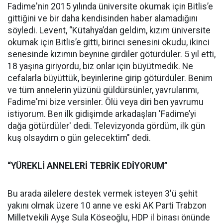
Fadime'nin 2015 yılında üniversite okumak için Bitlis’e
gittiğini ve bir daha kendisinden haber alamadığını
söyledi. Levent, “Kütahya’dan geldim, kızım üniversite
okumak için Bitlis’e gitti, birinci senesini okudu, ikinci
senesinde kızımın beynine girdiler götürdüler. 5 yıl etti,
18 yaşına giriyordu, biz onlar için büyütmedik. Ne
cefalarla büyüttük, beyinlerine girip götürdüler. Benim
ve tüm annelerin yüzünü güldürsünler, yavrularımı,
Fadime'mi bize versinler. Ölü veya diri ben yavrumu
istiyorum. Ben ilk gidişimde arkadaşları 'Fadime’yi
dağa götürdüler' dedi. Televizyonda gördüm, ilk gün
kuş olsaydım o gün gelecektim" dedi.
“YÜREKLİ ANNELERİ TEBRİK EDİYORUM”
Bu arada ailelere destek vermek isteyen 3'ü şehit
yakını olmak üzere 10 anne ve eski AK Parti Trabzon
Milletvekili Ayşe Sula Köseoğlu, HDP il binası önünde