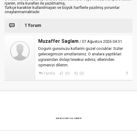
içeren, imla kuralları ile yazılmamış,
Türkçe karakter kullanılmayan ve büyük harflerle yazılmış yorumlar
onaylanmamaktadır.
1 Yorum
Muzaffer Saglam
/ 07 Ağustos 2026 04:31
Dogum gununuzu kutlarim guzel cocuklar. Sizler
gelecegimizin umutlarisiniz. O analara yaptiklari
ugrasindan dolayi tesekur ediniz, ellerinden
opmenizi dilerim.
Yanıtla
(0)
(0)
ankara evden eve nakliyat