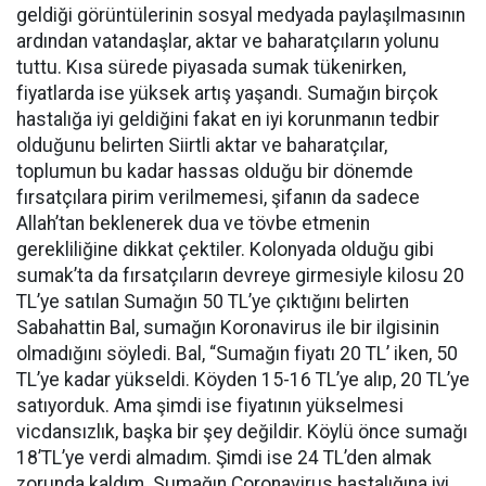
geldiği görüntülerinin sosyal medyada paylaşılmasının
ardından vatandaşlar, aktar ve baharatçıların yolunu
tuttu. Kısa sürede piyasada sumak tükenirken,
fiyatlarda ise yüksek artış yaşandı. Sumağın birçok
hastalığa iyi geldiğini fakat en iyi korunmanın tedbir
olduğunu belirten Siirtli aktar ve baharatçılar,
toplumun bu kadar hassas olduğu bir dönemde
fırsatçılara pirim verilmemesi, şifanın da sadece
Allah’tan beklenerek dua ve tövbe etmenin
gerekliliğine dikkat çektiler. Kolonyada olduğu gibi
sumak’ta da fırsatçıların devreye girmesiyle kilosu 20
TL’ye satılan Sumağın 50 TL’ye çıktığını belirten
Sabahattin Bal, sumağın Koronavirus ile bir ilgisinin
olmadığını söyledi. Bal, “Sumağın fiyatı 20 TL’ iken, 50
TL’ye kadar yükseldi. Köyden 15-16 TL’ye alıp, 20 TL’ye
satıyorduk. Ama şimdi ise fiyatının yükselmesi
vicdansızlık, başka bir şey değildir. Köylü önce sumağı
18’TL’ye verdi almadım. Şimdi ise 24 TL’den almak
zorunda kaldım. Sumağın Coronavirus hastalığına iyi