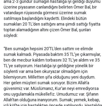
ama 2-3 gündür sumağın hastalığa iyi geldiği duyumu
üzerine piyasanın canlandığını belirten Ömer Bal, bir
vatandaşın rüyasında görmesi üzerine sumak
satılmaya başlandığını kaydetti. Elindeki bütün
sumakları 20 TL’den sattığını ama şimdi sattığı fiyatta
toptan alamadığının altını çizen Ömer Bal, şunları
söyledi:
“Ben sumağın hepsini 20’TL’den sattım ve elimde
sumak kalmadı. Piyasada baktım 35 TL’ye çıkarmışlar,
ben de mecbur kaldım torbasını 32 TL’ye aldım ve 35
TL’ye satıyorum. Hastalığa iyi geldiğine yönelik bir
söylenti var ama ben okuryazar olmadığım için
bilemiyorum. Milletten şifa olduğunu yeni duydum.
Her gelen müşteri sumak soruyor. Bizim Allah’a
güvenimiz var. Müslümanız, Kur’an neyi emrediyorsa
onu uygulamakla mükellefiz. Umudumuz var. Şifanın
Allah’tan olduğuna inanıyorum. Sumak; yemek, kebap,
içli köfte için hastalıktan öncede satılıyordu. Hastalığa