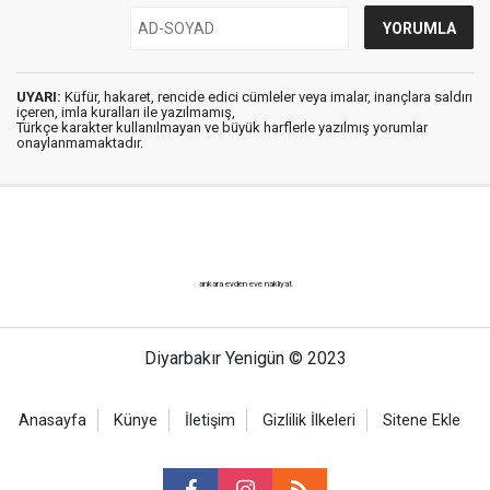
UYARI:
Küfür, hakaret, rencide edici cümleler veya imalar, inançlara saldırı
içeren, imla kuralları ile yazılmamış,
Türkçe karakter kullanılmayan ve büyük harflerle yazılmış yorumlar
onaylanmamaktadır.
ankara evden eve nakliyat
Diyarbakır Yenigün © 2023
Anasayfa
Künye
İletişim
Gizlilik İlkeleri
Sitene Ekle