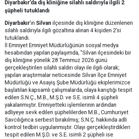
Diyarbakır’da diş kliniğine silahlı saldırıyla ilgili 2
şüpheli tutuklandı
Diyarbakır
’ın
Silvan
ilçesinde diş kliniğine düzenlenen
silahlı saldırıyla ilgili gözaltına alınan 4 kişiden 2’si
tutuklandı.
İl Emniyet Emniyet Müdürlüğünün sosyal medya
hesabından yapılan paylaşımda, "Silvan ilçesindeki bir
diş kliniğine yönelik 28 Temmuz 2026 günü
gerçekleştirilen silahlı saldırı olayı ile ilgili olarak;
yapılan araştırmalar neticesinde Silvan İlçe Emniyet
Müdürlüğü ve Asayiş Şube Müdürlüğü ekiplerimizce
başlatılan kapsamlı çalışmalarda, olaya karıştığı tespit
edilen S.N.Ç., M.B., M.Ş.D. ve S.E. isimli 4 şüpheli
yakalanmıştır. Emniyetteki işlemlerinin ardından
adliyeye sevk edilen şüphelilerden M.B., Cumhuriyet
Savcılığınca serbest bırakılmış; S.N.Ç. hakkında adli
kontrol tedbiri uygulanmıştır. Olayı gerçekleştirdikleri
tespit edilen M.Ş.D. ve S.E. isimli 2 şüpheli ise