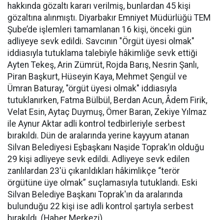
hakkında gözaltı kararı verilmiş, bunlardan 45 kişi
gözaltına alınmıştı. Diyarbakır Emniyet Müdürlüğü TEM
Şube’de işlemleri tamamlanan 16 kişi, önceki gün
adliyeye sevk edildi. Savcının "Örgüt üyesi olmak"
iddiasıyla tutuklama talebiyle hâkimliğe sevk ettiği
Ayten Tekeş, Arin Zümrüt, Rojda Barış, Nesrin Şanlı,
Piran Başkurt, Hüseyin Kaya, Mehmet Şengül ve
Ümran Baturay, "örgüt üyesi olmak" iddiasıyla
tutuklanırken, Fatma Bülbül, Berdan Acun, Âdem Firik,
Velat Esin, Aytaç Duymuş, Ömer Baran, Zekiye Yılmaz
ile Aynur Aktar adli kontrol tedbirleriyle serbest
bırakıldı. Dün de aralarında yerine kayyum atanan
Silvan Belediyesi Eşbaşkanı Naşide Toprak’ın olduğu
29 kişi adliyeye sevk edildi. Adliyeye sevk edilen
zanlılardan 23'ü çıkarıldıkları hâkimlikçe “terör
örgütüne üye olmak” suçlamasıyla tutuklandı. Eski
Silvan Belediye Başkanı Toprak'ın da aralarında
bulunduğu 22 kişi ise adli kontrol şartıyla serbest
bırakıldı. (Haber Merkezi)