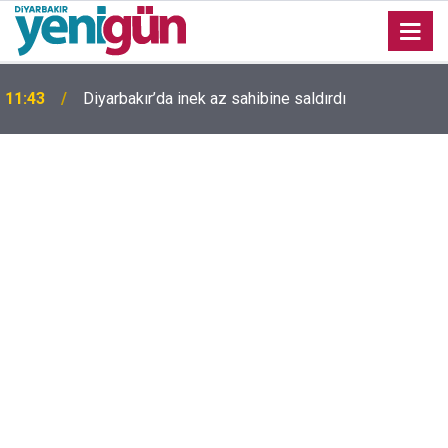
11:43
Diyarbakır’da inek az sahibine saldırdı
Diyarbakır'da silahlı kavgada 17 yaşındaki genç
17:35
yaşamını yitirdi