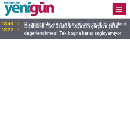
Diyarbakır TSO Başkanı Kaya'dan çerçeve yasa
ı
18:22
değerlendirmesi: Tek başına barışı sağlayamıyor