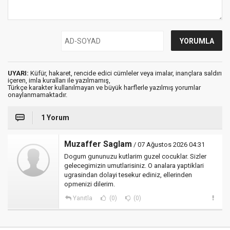
UYARI:
Küfür, hakaret, rencide edici cümleler veya imalar, inançlara saldırı
içeren, imla kuralları ile yazılmamış,
Türkçe karakter kullanılmayan ve büyük harflerle yazılmış yorumlar
onaylanmamaktadır.
1 Yorum
Muzaffer Saglam
/ 07 Ağustos 2026 04:31
Dogum gununuzu kutlarim guzel cocuklar. Sizler
gelecegimizin umutlarisiniz. O analara yaptiklari
ugrasindan dolayi tesekur ediniz, ellerinden
opmenizi dilerim.
Yanıtla
(0)
(0)