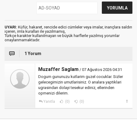
UYARI:
Küfür, hakaret, rencide edici cümleler veya imalar, inançlara saldırı
içeren, imla kuralları ile yazılmamış,
Türkçe karakter kullanılmayan ve büyük harflerle yazılmış yorumlar
onaylanmamaktadır.
1 Yorum
Muzaffer Saglam
/ 07 Ağustos 2026 04:31
Dogum gununuzu kutlarim guzel cocuklar. Sizler
gelecegimizin umutlarisiniz. O analara yaptiklari
ugrasindan dolayi tesekur ediniz, ellerinden
opmenizi dilerim.
Yanıtla
(0)
(0)