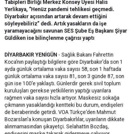
Tabipleri Birliği Merkez Konsey Üyesi Halis
Yerlikaya, “Henüz pandemi tehlikesi geçmedi.
Diyarbakır açısından artarak devam ettiğini
söyleyebiliriz” dedi. Artık yasakların da işe
yaramayacağını savunan SES Şube Eş Başkanı Şiyar
Güldiken ise bilinçlenme çağrısı yaptı
DİYARBAKIR YENİGÜN
- Sağlık Bakanı Fahrettin
Koca’nın paylaştığı bilgilere göre Diyarbakır'da son 1
ayda günlük ortalama vaka sayısı 58, son 1 haftada
günlük ortalama vaka sayısı 81, son 3 günde 87, son
gün ise 100'e yaklaştı. Günlerdir gerek sivil toplum
kuruluşları gerekse yetkililerin yaptığı uyarılara
rağmen vaka sayısı hızla artıyor. Maskesiz sokağa
çıkmanın yasaklandığı kentteki bu durum, endişeleri
de beraberinde getirdi. VOA Türkçe'den Mahmut
Bozarslan'a konuşan Diyarbakırlılar, uyarıların dikkate
alınmamasından şikayetçi. Selahattin Bozdaş,
endişesini maske takarak gidermeye çalışıyor.