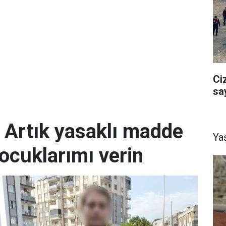
Ci
sa
; Artık yasaklı madde
Ya
ocuklarımı verin