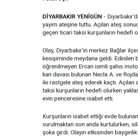
D
İYARBAKIR YENİGÜN
- Diyarbakır'da
yayım ateşine tuttu. Açılan ateş son
geçen ticari taksi kurşunların hedefi o
Olay, Diyarbakır'ın merkez Bağlar ilç
kesişiminde meydana geldi. Edinilen b
öğrenilmeyen Ercan isimli şahıs moto
kan davası bulunan Necla A. ve Rojda A
ile rastgele ateş ederek kaçtı. Açılan
taksi kurşunların hedefi olurken yakl
evin penceresine isabet etti.
Kurşunların isabet ettiği evde bulunan 
vurulmaktan son anda kurtulurken, sil
şoka girdi. Olayın etkisinden baygınlık 