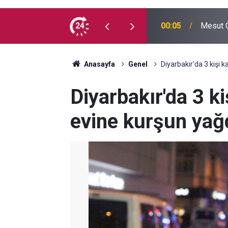
 madde kullanmıyorum, çocuklarımı verin
24
00:05
Mesut Ç
Anasayfa
Genel
Diyarbakır'da 3 kişi k
Diyarbakır'da 3 ki
evine kurşun yağ