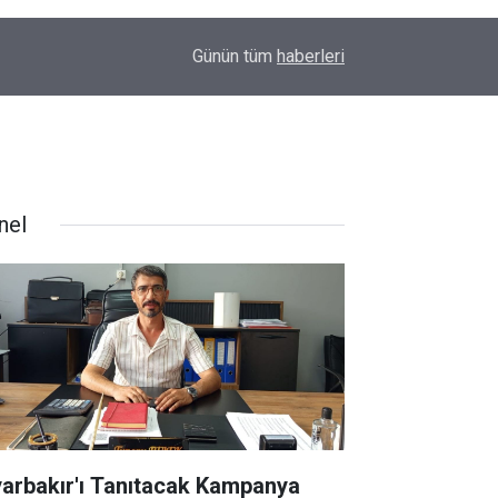
00:01
Barış Ünal yazdı; Silahlar susarsa gelecek konu
Günün tüm
haberleri
nel
yarbakır'ı Tanıtacak Kampanya