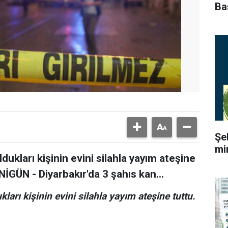
Ba
Şe
mi
ldukları kişinin evini silahla yayım ateşine
İGÜN - Diyarbakır'da 3 şahıs kan...
kları kişinin evini silahla yayım ateşine tuttu.