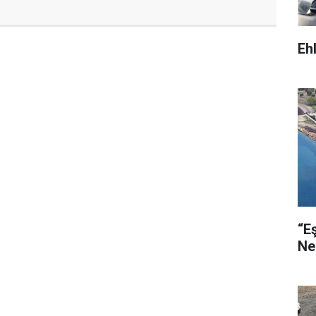
Eh
“E
Ne