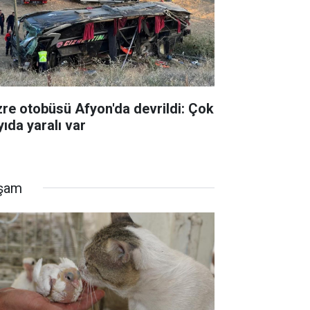
zre otobüsü Afyon'da devrildi: Çok
yıda yaralı var
şam