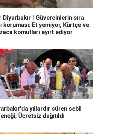
r Diyarbakır | Güvercinlerin sıra
şı koruması: Et yemiyor, Kürtçe ve
zaca komutları ayırt ediyor
arbakır’da yıllardır süren sebil
eneği; Ücretsiz dağıtıldı