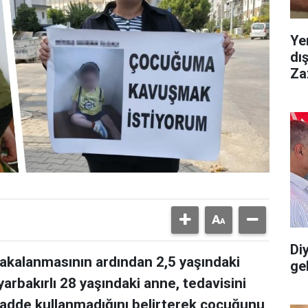
Ye
dı
Za
Diy
yakalanmasının ardından 2,5 yaşındaki
gel
arbakırlı 28 yaşındaki anne, tedavisini
adde kullanmadığını belirterek çocuğunu