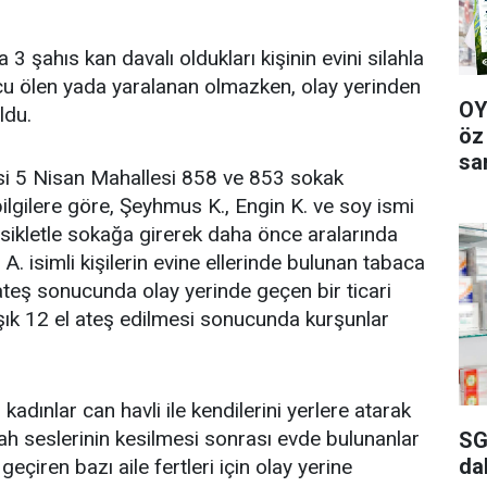
 3 şahıs kan davalı oldukları kişinin evini silahla
ucu ölen yada yaralanan olmazken, olay yerinden
OY
ldu.
öz
sa
esi 5 Nisan Mahallesi 858 ve 853 sokak
ilgilere göre, Şeyhmus K., Engin K. ve soy ismi
sikletle sokağa girerek daha önce aralarında
. isimli kişilerin evine ellerinde bulunan tabaca
 ateş sonucunda olay yerinde geçen bir ticari
aşık 12 el ateş edilmesi sonucunda kurşunlar
kadınlar can havli ile kendilerini yerlere atarak
ah seslerinin kesilmesi sonrası evde bulunanlar
SG
da
geçiren bazı aile fertleri için olay yerine