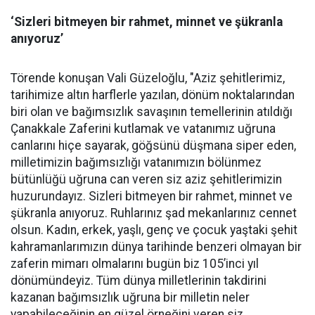
‘Sizleri bitmeyen bir rahmet, minnet ve şükranla
anıyoruz’
Törende konuşan Vali Güzeloğlu, "Aziz şehitlerimiz,
tarihimize altın harflerle yazılan, dönüm noktalarından
biri olan ve bağımsızlık savaşının temellerinin atıldığı
Çanakkale Zaferini kutlamak ve vatanımız uğruna
canlarını hiçe sayarak, göğsünü düşmana siper eden,
milletimizin bağımsızlığı vatanımızın bölünmez
bütünlüğü uğruna can veren siz aziz şehitlerimizin
huzurundayız. Sizleri bitmeyen bir rahmet, minnet ve
şükranla anıyoruz. Ruhlarınız şad mekanlarınız cennet
olsun. Kadın, erkek, yaşlı, genç ve çocuk yaştaki şehit
kahramanlarımızın dünya tarihinde benzeri olmayan bir
zaferin mimarı olmalarını bugün biz 105’inci yıl
dönümündeyiz. Tüm dünya milletlerinin takdirini
kazanan bağımsızlık uğruna bir milletin neler
yapabileceğinin en güzel örneğini veren siz