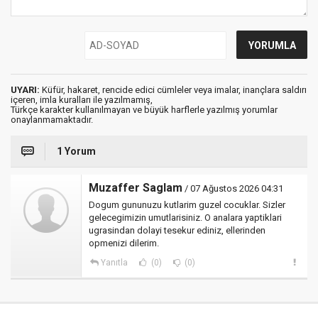
UYARI:
Küfür, hakaret, rencide edici cümleler veya imalar, inançlara saldırı
içeren, imla kuralları ile yazılmamış,
Türkçe karakter kullanılmayan ve büyük harflerle yazılmış yorumlar
onaylanmamaktadır.
1 Yorum
Muzaffer Saglam
/ 07 Ağustos 2026 04:31
Dogum gununuzu kutlarim guzel cocuklar. Sizler
gelecegimizin umutlarisiniz. O analara yaptiklari
ugrasindan dolayi tesekur ediniz, ellerinden
opmenizi dilerim.
Yanıtla
(0)
(0)