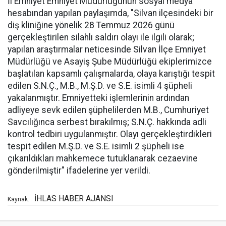
İl Emniyet Emniyet Müdürlüğünün sosyal medya
hesabından yapılan paylaşımda, "Silvan ilçesindeki bir
diş kliniğine yönelik 28 Temmuz 2026 günü
gerçekleştirilen silahlı saldırı olayı ile ilgili olarak;
yapılan araştırmalar neticesinde Silvan İlçe Emniyet
Müdürlüğü ve Asayiş Şube Müdürlüğü ekiplerimizce
başlatılan kapsamlı çalışmalarda, olaya karıştığı tespit
edilen S.N.Ç., M.B., M.Ş.D. ve S.E. isimli 4 şüpheli
yakalanmıştır. Emniyetteki işlemlerinin ardından
adliyeye sevk edilen şüphelilerden M.B., Cumhuriyet
Savcılığınca serbest bırakılmış; S.N.Ç. hakkında adli
kontrol tedbiri uygulanmıştır. Olayı gerçekleştirdikleri
tespit edilen M.Ş.D. ve S.E. isimli 2 şüpheli ise
çıkarıldıkları mahkemece tutuklanarak cezaevine
gönderilmiştir" ifadelerine yer verildi.
İHLAS HABER AJANSI
Kaynak: