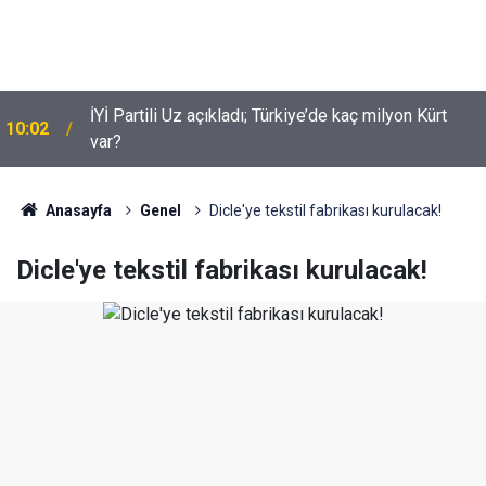
İYİ Partili Uz açıkladı; Türkiye’de kaç milyon Kürt
10:02
var?
Suça sürüklenen çocuklar için yeni düzenleme
09:54
neleri kapsiyor?
Anasayfa
Genel
Dicle'ye tekstil fabrikası kurulacak!
Dicle'ye tekstil fabrikası kurulacak!