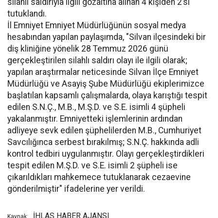
silahlı saldırıyla ilgili gözaltına alınan 4 kişiden 2’si
tutuklandı.
İl Emniyet Emniyet Müdürlüğünün sosyal medya
hesabından yapılan paylaşımda, "Silvan ilçesindeki bir
diş kliniğine yönelik 28 Temmuz 2026 günü
gerçekleştirilen silahlı saldırı olayı ile ilgili olarak;
yapılan araştırmalar neticesinde Silvan İlçe Emniyet
Müdürlüğü ve Asayiş Şube Müdürlüğü ekiplerimizce
başlatılan kapsamlı çalışmalarda, olaya karıştığı tespit
edilen S.N.Ç., M.B., M.Ş.D. ve S.E. isimli 4 şüpheli
yakalanmıştır. Emniyetteki işlemlerinin ardından
adliyeye sevk edilen şüphelilerden M.B., Cumhuriyet
Savcılığınca serbest bırakılmış; S.N.Ç. hakkında adli
kontrol tedbiri uygulanmıştır. Olayı gerçekleştirdikleri
tespit edilen M.Ş.D. ve S.E. isimli 2 şüpheli ise
çıkarıldıkları mahkemece tutuklanarak cezaevine
gönderilmiştir" ifadelerine yer verildi.
İHLAS HABER AJANSI
Kaynak: