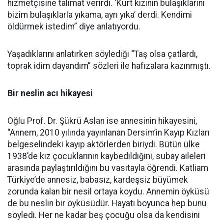
hizmetçisine talimat verirdi. ‘Kürt kızının bulaşıklarını
bizim bulaşıklarla yıkama, ayrı yıka’ derdi. Kendimi
öldürmek istedim” diye anlatıyordu.
Yaşadıklarını anlatırken söylediği “Taş olsa çatlardı,
toprak idim dayandım” sözleri ile hafızalara kazınmıştı.
Bir neslin acı hikayesi
Oğlu Prof. Dr. Şükrü Aslan ise annesinin hikayesini,
“Annem, 2010 yılında yayınlanan Dersim’in Kayıp Kızları
belgeselindeki kayıp aktörlerden biriydi. Bütün ülke
1938’de kız çocuklarının kaybedildiğini, subay aileleri
arasında paylaştırıldığını bu vasıtayla öğrendi. Katliam
Türkiye’de annesiz, babasız, kardeşsiz büyümek
zorunda kalan bir nesil ortaya koydu. Annemin öyküsü
de bu neslin bir öyküsüdür. Hayatı boyunca hep bunu
söyledi. Her ne kadar beş çocuğu olsa da kendisini