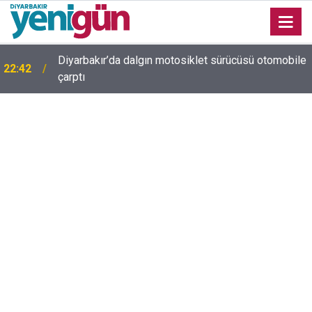
Diyarbakır’da dalgın motosiklet sürücüsü otomobile
22:42
çarptı
Diyarbakır trafiğinde şaşırtan görüntü: Dönüp dönüp
22:37
baktılar