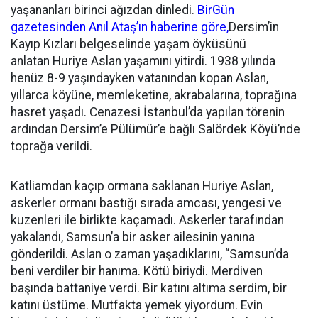
yaşananları birinci ağızdan dinledi.
BirGün
gazetesinden Anıl Ataş’ın haberine göre,
Dersim’in
Kayıp Kızları belgeselinde yaşam öyküsünü
anlatan Huriye Aslan yaşamını yitirdi. 1938 yılında
henüz 8-9 yaşındayken vatanından kopan Aslan,
yıllarca köyüne, memleketine, akrabalarına, toprağına
hasret yaşadı. Cenazesi İstanbul’da yapılan törenin
ardından Dersim’e Pülümür’e bağlı Salördek Köyü’nde
toprağa verildi.
Katliamdan kaçıp ormana saklanan Huriye Aslan,
askerler ormanı bastığı sırada amcası, yengesi ve
kuzenleri ile birlikte kaçamadı. Askerler tarafından
yakalandı, Samsun’a bir asker ailesinin yanına
gönderildi. Aslan o zaman yaşadıklarını, “Samsun’da
beni verdiler bir hanıma. Kötü biriydi. Merdiven
başında battaniye verdi. Bir katını altıma serdim, bir
katını üstüme. Mutfakta yemek yiyordum. Evin