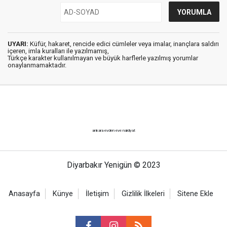
UYARI:
Küfür, hakaret, rencide edici cümleler veya imalar, inançlara saldırı
içeren, imla kuralları ile yazılmamış,
Türkçe karakter kullanılmayan ve büyük harflerle yazılmış yorumlar
onaylanmamaktadır.
ankara evden eve nakliyat
Diyarbakır Yenigün © 2023
Anasayfa
Künye
İletişim
Gizlilik İlkeleri
Sitene Ekle