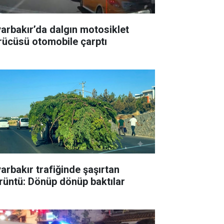
yarbakır’da dalgın motosiklet
rücüsü otomobile çarptı
yarbakır trafiğinde şaşırtan
rüntü: Dönüp dönüp baktılar