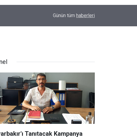
09:48
Amedspor’dan süper lig öncesi önemli hamle: Sp
Günün tüm
haberleri
nel
yarbakır'ı Tanıtacak Kampanya