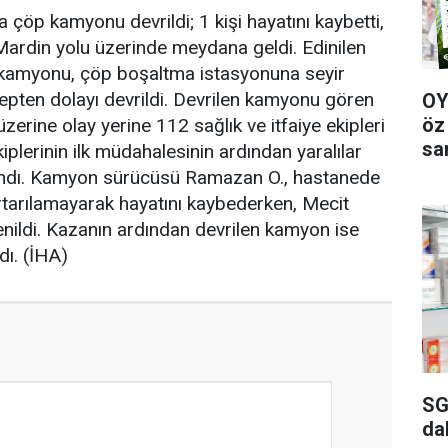
a çöp kamyonu devrildi; 1 kişi hayatını kaybetti,
r Mardin yolu üzerinde meydana geldi. Edinilen
p kamyonu, çöp boşaltma istasyonuna seyir
epten dolayı devrildi. Devrilen kamyonu gören
OY
öz
erine olay yerine 112 sağlık ve itfaiye ekipleri
sa
kiplerinin ilk müdahalesinin ardından yaralılar
 alındı. Kamyon sürücüsü Ramazan O., hastanede
tarılamayarak hayatını kaybederken, Mecit
nildi. Kazanın ardından devrilen kamyon ise
dı. (İHA)
SG
da