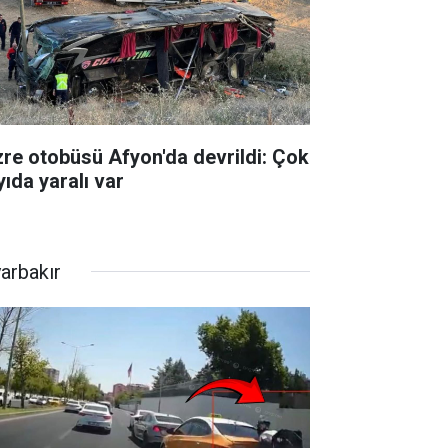
zre otobüsü Afyon'da devrildi: Çok
yıda yaralı var
yarbakır