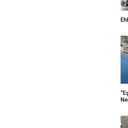
Eh
“E
Ne