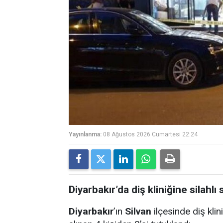
Yayınlanma:
08 Ağustos 2026 Cumartesi 22:24
Diyarbakır’da diş kliniğine silahlı s
Diyarbakır
’ın
Silvan
ilçesinde diş klini