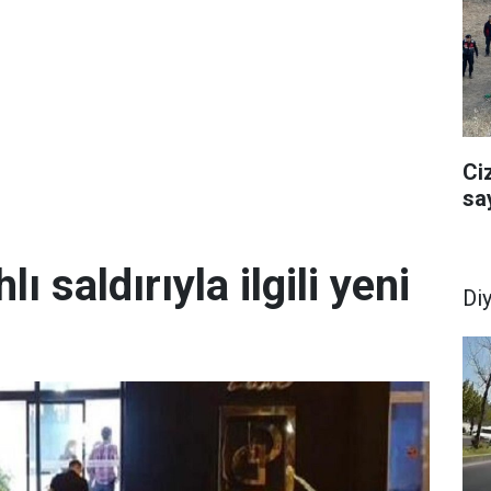
Ci
sa
lı saldırıyla ilgili yeni
Di