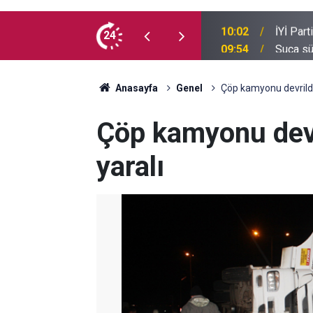
e kaç milyon Kürt var?
24
09:54
Suça sü
Anasayfa
Genel
Çöp kamyonu devrildi: 
Çöp kamyonu devri
yaralı