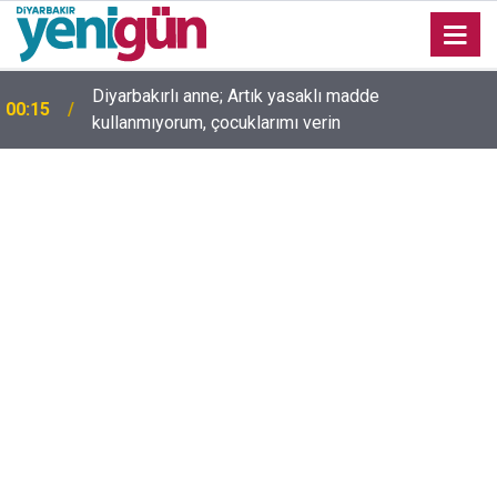
Diyarbakırlı anne; Artık yasaklı madde
00:15
kullanmıyorum, çocuklarımı verin
00:05
Mesut Çokur yazdı; Gelecek Yolda mı Kaldı?