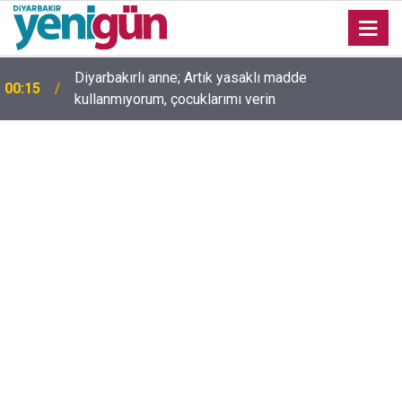
Diyarbakırlı anne; Artık yasaklı madde
00:15
kullanmıyorum, çocuklarımı verin
00:05
Mesut Çokur yazdı; Gelecek Yolda mı Kaldı?