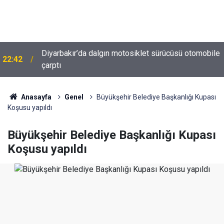
Diyarbakır’da dalgın motosiklet sürücüsü otomobile
22:42
Diyarbakır trafiğinde şaşırtan görüntü: Dönüp dönüp
çarptı
22:37
baktılar
Anasayfa
Genel
Büyükşehir Belediye Başkanlığı Kupası
Koşusu yapıldı
Büyükşehir Belediye Başkanlığı Kupası
Koşusu yapıldı