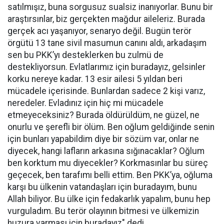
satılmışız, buna sorgusuz sualsiz inanıyorlar. Bunu bir
araştırsınlar, biz gerçekten mağdur aileleriz. Burada
gerçek acı yaşanıyor, senaryo değil. Bugün terör
örgütü 13 tane sivil masumun canını aldı, arkadaşım
sen bu PKK’yı desteklerken bu zulmü de
destekliyorsun. Evlatlarımız için buradayız, gelsinler
korku nereye kadar. 13 esir ailesi 5 yıldan beri
mücadele içerisinde. Bunlardan sadece 2 kişi varız,
neredeler. Evladınız için hiç mi mücadele
etmeyeceksiniz? Burada öldürüldüm, ne güzel, ne
onurlu ve şerefli bir ölüm. Ben oğlum geldiğinde senin
için bunları yapabildim diye bir sözüm var, onlar ne
diyecek, hangi lafların arkasına sığınacaklar? Oğlum
ben korktum mu diyecekler? Korkmasınlar bu süreç
geçecek, ben tarafımı belli ettim. Ben PKK’ya, oğluma
karşı bu ülkenin vatandaşları için buradayım, bunu
Allah biliyor. Bu ülke için fedakarlık yapalım, bunu hep
vurguladım. Bu terör olayının bitmesi ve ülkemizin
huzura varması için buradayız" dedi.