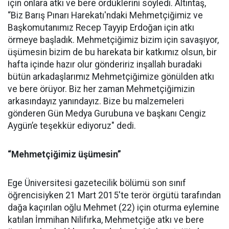
için onlara atkı ve bere ördüklerini söyledi. Altıntaş,
“Biz Barış Pınarı Harekatı'ndaki Mehmetçiğimiz ve
Başkomutanımız Recep Tayyip Erdoğan için atkı
örmeye başladık. Mehmetçiğimiz bizim için savaşıyor,
üşümesin bizim de bu harekata bir katkımız olsun, bir
hafta içinde hazır olur göndeririz inşallah buradaki
bütün arkadaşlarımız Mehmetçiğimize gönülden atkı
ve bere örüyor. Biz her zaman Mehmetçiğimizin
arkasındayız yanındayız. Bize bu malzemeleri
gönderen Gün Medya Gurubuna ve başkanı Cengiz
Aygün’e teşekkür ediyoruz" dedi.
“Mehmetçiğimiz üşümesin”
Ege Üniversitesi gazetecilik bölümü son sınıf
öğrencisiyken 21 Mart 2015'te terör örgütü tarafından
dağa kaçırılan oğlu Mehmet (22) için oturma eylemine
katılan İmmihan Nilifırka, Mehmetçiğe atkı ve bere