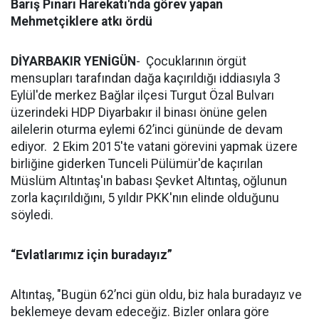
Barış Pınarı Harekatı'nda görev yapan
Mehmetçiklere atkı ördü
DİYARBAKIR YENİGÜN
- Çocuklarının örgüt
mensupları tarafından dağa kaçırıldığı iddiasıyla 3
Eylül'de merkez Bağlar ilçesi Turgut Özal Bulvarı
üzerindeki HDP Diyarbakır il binası önüne gelen
ailelerin oturma eylemi 62’inci gününde de devam
ediyor. 2 Ekim 2015'te vatani görevini yapmak üzere
birliğine giderken Tunceli Pülümür'de kaçırılan
Müslüm Altıntaş'ın babası Şevket Altıntaş, oğlunun
zorla kaçırıldığını, 5 yıldır PKK'nın elinde olduğunu
söyledi.
“Evlatlarımız için buradayız”
Altıntaş, "Bugün 62’nci gün oldu, biz hala buradayız ve
beklemeye devam edeceğiz. Bizler onlara göre