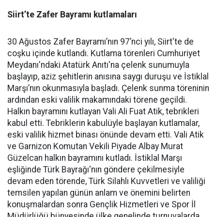
Siirt’te Zafer Bayramı kutlamaları
30 Ağustos Zafer Bayramı’nın 97’nci yılı, Siirt'te de
coşku içinde kutlandı. Kutlama törenleri Cumhuriyet
Meydanı'ndaki Atatürk Anıtı'na çelenk sunumuyla
başlayıp, aziz şehitlerin anısına saygı duruşu ve İstiklal
Marşı’nın okunmasıyla başladı. Çelenk sunma töreninin
ardından eski valilik makamındaki törene geçildi.
Halkın bayramını kutlayan Vali Ali Fuat Atik, tebrikleri
kabul etti. Tebriklerin kabulüyle başlayan kutlamalar,
eski valilik hizmet binası önünde devam etti. Vali Atik
ve Garnizon Komutan Vekili Piyade Albay Murat
Güzelcan halkın bayramını kutladı. İstiklal Marşı
eşliğinde Türk Bayrağı'nın göndere çekilmesiyle
devam eden törende, Türk Silahlı Kuvvetleri ve valiliği
temsilen yapılan günün anlam ve önemini belirten
konuşmalardan sonra Gençlik Hizmetleri ve Spor İl
Müdürlüğü bünyesinde ülke genelinde turnuvalarda