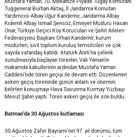
Mustafa Yaman, 70. Mekanize Piyade Tugay Komutanı
Tuğgeneral Burhan Aktaş, İl Jandarma Komutan
Yardımcısı Albay Uğur Kandemir, Jandarma Albay
Kıdemli Albay İsmail Şensöz, Emniyet Müdürü Hasan
Onar, Türkiye Geçici Köy Korucuları ve Şehit Aileleri
Federasyonu Başkanı Orhan Kandemir, kurum
müdürleri, sivil toplum kuruluş temsilcileri ve çok
sayıda vatandaş katıldı. Atatürk Anıtı'na çelenk
sunulmasıyla başlayan törenler, Vali Yaman’ın
makamda kabullerinin ardından Mustafa Yaman
Caddesi’nde tören geçişi ile devam etti. Düzenlenen
askeri geçiş töreninde günün anlam ve önemini
belirten konuşmayı Hava Savunma Kurmay Yüzbaşı
Mesut Şahin yaptı. Tören askeri geçiş ile son buldu.
Batman’da 30 Ağustos kutlaması
30 Ağustos Zafer Bayramı'nın 97. yıl dönümü, tüm