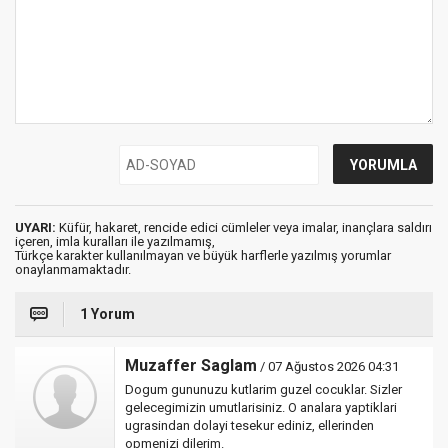
UYARI:
Küfür, hakaret, rencide edici cümleler veya imalar, inançlara saldırı
içeren, imla kuralları ile yazılmamış,
Türkçe karakter kullanılmayan ve büyük harflerle yazılmış yorumlar
onaylanmamaktadır.
1 Yorum
Muzaffer Saglam
/ 07 Ağustos 2026 04:31
Dogum gununuzu kutlarim guzel cocuklar. Sizler
gelecegimizin umutlarisiniz. O analara yaptiklari
ugrasindan dolayi tesekur ediniz, ellerinden
opmenizi dilerim.