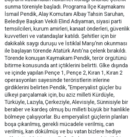
sunma töreniyle başladı. Programa İlçe Kaymakamı
İsmail Pendik, Alay Komutanı Albay Tahsin Saruhan,
Belediye Başkan Vekili Elind Adıyaman, siyasi parti
temsilcileri, kurum amirleri, kanaat önderleri, güvenlik
kuvvetleri ve vatandaşlar katıldı. Şehitler için bir
dakikalık saygı duruşu ve İstiklal Marşı’nın okunması
ile başlayan törende Atatürk Anıtı'na çelenk bırakıldı.
Törende konuşan Kaymakam Pendik, terör örgütünü
bitirme konusunda ant içtiklerini belirtti. Glke dışında
ve içinde yapılan Pençe 1, Pençe 2, Kıran 1, Kıran 2
operasyonları sayesinde teröristlerin inlerine
girdiklerini belirten Pendik, “Emperyalist güçler bu
ülkeyi parçalamak için, bu aziz milleti Kürdüyle,
Türküyle, Lazıyla, Çerkeziyle, Alevisiyle, Sünnisiyle bir
beraber ve kardeş olmuş bu milleti büyük bir hainlikle
bölmeye çalışıyorlar. Bu emperyalist güçlerin planları
boşa çıkarılmış, gerekli mücadele verilmiş, can
verilmiş, kan dökülmüş ve bu vatan bizlere hediye