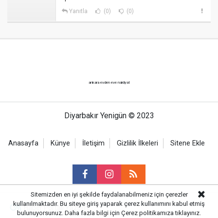
Yanıtla
(0)
(0)
ankara evden eve nakliyat
Diyarbakır Yenigün © 2023
Anasayfa
Künye
İletişim
Gizlilik İlkeleri
Sitene Ekle
Sitemizden en iyi şekilde faydalanabilmeniz için çerezler
kullanılmaktadır. Bu siteye giriş yaparak çerez kullanımını kabul etmiş
Haber Portalı Yazılımı
bulunuyorsunuz. Daha fazla bilgi için
Çerez politikamıza
tıklayınız.