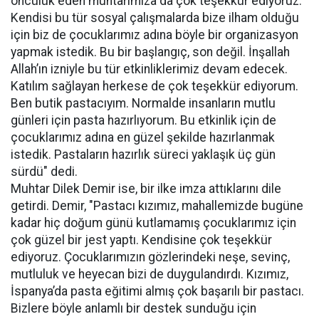
öncülük eden muhtarımıza da çok teşekkür ediyoruz.
Kendisi bu tür sosyal çalışmalarda bize ilham olduğu
için biz de çocuklarımız adına böyle bir organizasyon
yapmak istedik. Bu bir başlangıç, son değil. İnşallah
Allah’ın izniyle bu tür etkinliklerimiz devam edecek.
Katılım sağlayan herkese de çok teşekkür ediyorum.
Ben butik pastacıyım. Normalde insanların mutlu
günleri için pasta hazırlıyorum. Bu etkinlik için de
çocuklarımız adına en güzel şekilde hazırlanmak
istedik. Pastaların hazırlık süreci yaklaşık üç gün
sürdü" dedi.
Muhtar Dilek Demir ise, bir ilke imza attıklarını dile
getirdi. Demir, "Pastacı kızımız, mahallemizde bugüne
kadar hiç doğum günü kutlamamış çocuklarımız için
çok güzel bir jest yaptı. Kendisine çok teşekkür
ediyoruz. Çocuklarımızın gözlerindeki neşe, sevinç,
mutluluk ve heyecan bizi de duygulandırdı. Kızımız,
İspanya’da pasta eğitimi almış çok başarılı bir pastacı.
Bizlere böyle anlamlı bir destek sunduğu için