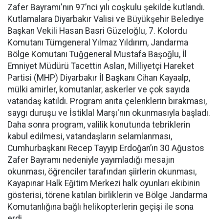
Zafer Bayramı'nın 97’nci yılı coşkulu şekilde kutlandı.
Kutlamalara Diyarbakır Valisi ve Büyükşehir Belediye
Başkan Vekili Hasan Basri Güzeloğlu, 7. Kolordu
Komutanı Tümgeneral Yılmaz Yıldırım, Jandarma
Bölge Komutanı Tuğgeneral Mustafa Başoğlu, İl
Emniyet Müdürü Tacettin Aslan, Milliyetçi Hareket
Partisi (MHP) Diyarbakır İl Başkanı Cihan Kayaalp,
mülki amirler, komutanlar, askerler ve çok sayıda
vatandaş katıldı. Program anıta çelenklerin bırakması,
saygı duruşu ve İstiklal Marşı'nın okunmasıyla başladı.
Daha sonra program, valilik konutunda tebriklerin
kabul edilmesi, vatandaşların selamlanması,
Cumhurbaşkanı Recep Tayyip Erdoğan’ın 30 Ağustos
Zafer Bayramı nedeniyle yayımladığı mesajın
okunması, öğrenciler tarafından şiirlerin okunması,
Kayapınar Halk Eğitim Merkezi halk oyunları ekibinin
gösterisi, törene katılan birliklerin ve Bölge Jandarma
Komutanlığına bağlı helikopterlerin geçişi ile sona
erdi.