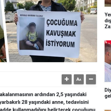
Ye
dı
Za
Diy
yakalanmasının ardından 2,5 yaşındaki
gel
arbakırlı 28 yaşındaki anne, tedavisini
adde kullanmadığını belirterek çocuğunu