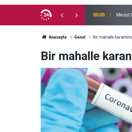
 madde kullanmıyorum, çocuklarımı verin
24
00:05
Mesut Ç
Anasayfa
Genel
Bir mahalle karantina
Bir mahalle karan