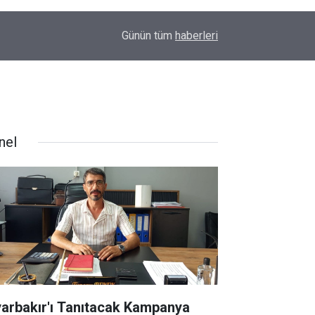
00:01
Barış Ünal yazdı; Silahlar susarsa gelecek konu
Günün tüm
haberleri
nel
yarbakır'ı Tanıtacak Kampanya