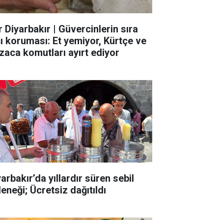
r Diyarbakır | Güvercinlerin sıra
şı koruması: Et yemiyor, Kürtçe ve
zaca komutları ayırt ediyor
arbakır’da yıllardır süren sebil
eneği; Ücretsiz dağıtıldı