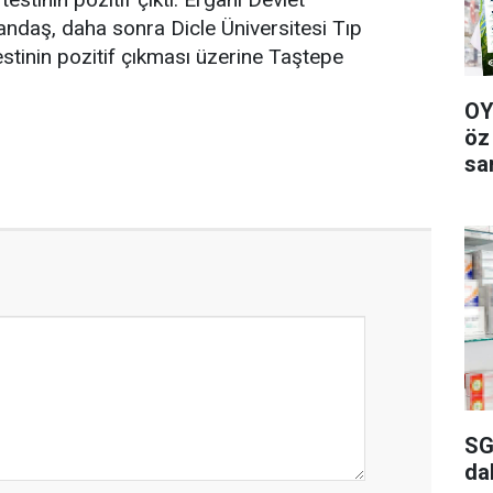
tandaş, daha sonra Dicle Üniversitesi Tıp
estinin pozitif çıkması üzerine Taştepe
OY
öz
sa
SG
da