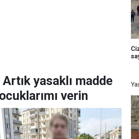
Ci
sa
; Artık yasaklı madde
Ya
ocuklarımı verin