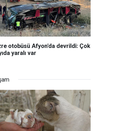
zre otobüsü Afyon'da devrildi: Çok
yıda yaralı var
şam