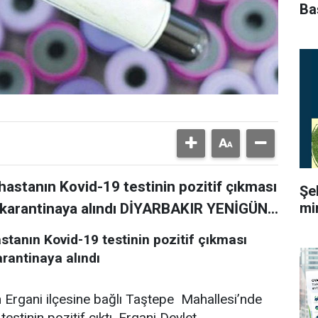
Ba
 hastanın Kovid-19 testinin pozitif çıkması
Şe
mi
 karantinaya alındı DİYARBAKIR YENİGÜN...
astanın Kovid-19 testinin pozitif çıkması
rantinaya alındı
n Ergani ilçesine bağlı Taştepe Mahallesi’nde
stinin pozitif çıktı. Ergani Devlet