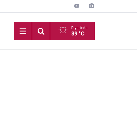
Diyarbakır
39 °C