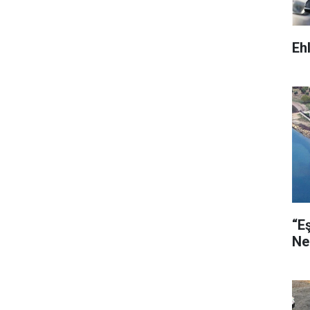
Eh
“E
Ne