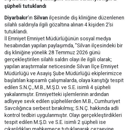
şüpheli tutuklandı
Diyarbakır
’ın
Silvan
ilçesinde diş kliniğine düzenlenen
silahlı saldırıyla ilgili gözaltına alınan 4 kişiden 2’si
tutuklandı.
İl Emniyet Emniyet Müdürlüğünün sosyal medya
hesabından yapılan paylaşımda, "Silvan ilçesindeki bir
diş kliniğine yönelik 28 Temmuz 2026 günü
gerçekleştirilen silahlı saldırı olayı ile ilgili olarak;
yapılan araştırmalar neticesinde Silvan İlçe Emniyet
Müdürlüğü ve Asayiş Şube Müdürlüğü ekiplerimizce
başlatılan kapsamlı çalışmalarda, olaya karıştığı tespit
edilen S.N.Ç., M.B., M.Ş.D. ve S.E. isimli 4 şüpheli
yakalanmıştır. Emniyetteki işlemlerinin ardından
adliyeye sevk edilen şüphelilerden M.B., Cumhuriyet
Savcılığınca serbest bırakılmış; S.N.Ç. hakkında adli
kontrol tedbiri uygulanmıştır. Olayı gerçekleştirdikleri
tespit edilen M.Ş.D. ve S.E. isimli 2 şüpheli ise
çıkarıldıkları mahkemece tutuklanarak cezaevine