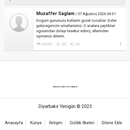
Muzaffer Saglam
/ 07 Ağustos 2026 04:31
Dogum gununuzu kutlarim guzel cocuklar. Sizler
gelecegimizin umutlarisiniz. O analara yaptiklari
ugrasindan dolayi tesekur ediniz, ellerinden
opmenizi dilerim.
Yanıtla
(0)
(0)
ankara evden eve nakliyat
Diyarbakır Yenigün © 2023
Anasayfa
Künye
İletişim
Gizlilik İlkeleri
Sitene Ekle